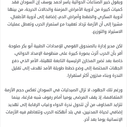
ويقول خبير الصناعات الدوائية ياسر أحمد يوسف إن السودان فقد
كميات كبيرة من أدوية الأمراض المزمنة والحالات الحرجة، من بينها
أدوية السكري والضغط وأمراض الدم، إضافة إلى أدوية الأطفال،
مشيرا إلى أن الأزمة تزداد تعقيدا مع استمرار الحرب وتعطل عمليات
الاستيراد والتوزيع.
لكن مدير إدارة بالصندوق القومي للإمدادات الطبية أبو بكر صلوحة
أقر بأن الحرب أثرت بصورة كبيرة على منظومة الإمداد الدوائي،
خاصة بعد تضرر المخازن الرئيسية التابعة للهيئة، الأمر الذي دفع
الجهات المختصة إلى وضع خطط طويلة الأمد تهدف إلى تقليل
الندرة وبناء مخزون أكثر استقرارا.
ورغم تلك الجهود، لا تزال الصيدليات في السودان تعكس حجم الأزمة
المتفاقمة، إذ يقف المرضى يوميا أمام رفوف شبه فارغة، بينما
تتزايد المخاوف من أن تتحول ندرة الدواء وغياب الرقابة إلى تهديد
إضافي لحياة المدنيين، في بلد أنهكته الحرب وتتعاظم فيه الأزمات
الإنسانية يوما بعد آخر.