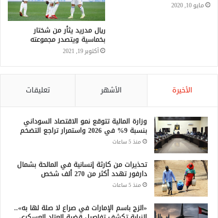
مايو 10, 2020
ريال مدريد يثأر من شختار
بخماسية ويتصدر مجموعته
أكتوبر 19, 2021
الأخيرة
الأشهر
تعليقات
وزارة المالية تتوقع نمو الاقتصاد السوداني
بنسبة 9% في 2026 واستمرار تراجع التضخم
منذ 5 ساعات
تحذيرات من كارثة إنسانية في المالحة بشمال
دارفور تهدد أكثر من 270 ألف شخص
منذ 5 ساعات
«الزج باسم الإمارات في صراع لا صلة لها به»..
النيابة تكشف تفاصيل قضية العتاد العسكري