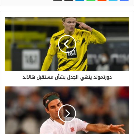
دورتموند ينهي الجدل بشأن مستقبل هالاند