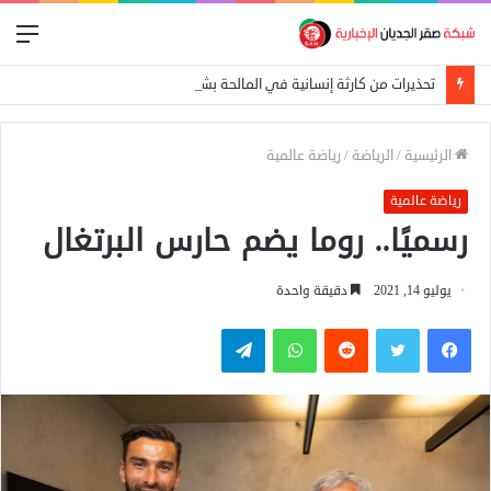
الق
تحذيرات من كارثة إنسانية في المالحة بشمال دارفور تهدد أكثر من 270 ألف شخص
الرئيسية
/
الرياضة
/
رياضة عالمية
رياضة عالمية
رسميًا.. روما يضم حارس البرتغال
يوليو 14, 2021
دقيقة واحدة
فيسبوك
تويتر
واتساب
تيلقرام