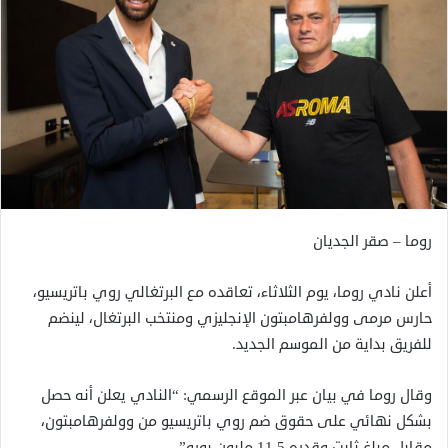
روما – صقر الجديان
أعلن نادي روما، يوم الثلاثاء، تعاقده مع البرتغالي روي باتريسيو،
حارس مرمى وولفرهامبتون الإنجليزي ومنتخب البرتغال، لينضم
للفريق بداية من الموسم الجديد.
وقال روما في بيان عبر الموقع الرسمي: “النادي يعلن أنه حصل
بشكل نهائي على حقوق ضم روي باتريسيو من وولفرهامبتون،
مقابل مبلغ ثابت وقدره 11.5 مليون يورو”.