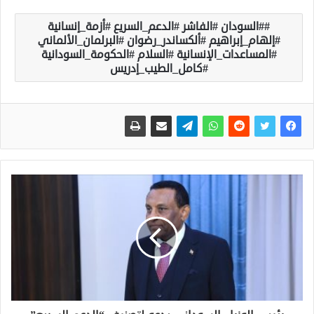
#السودان #الفاشر #الدعم_السريع #أزمة_إنسانية
#إلهام_إبراهيم #ألكساندر_رضوان #البرلمان_الألماني
#المساعدات_الإنسانية #السلام #الحكومة_السودانية
#كامل_الطيب_إدريس