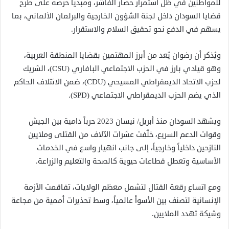
للمواطنين في ظل استمرار حصار الفاشر، ومبدياً حرصه على طرح
قضايا السودان داخل لجنة الشؤون الخارجية والبرلمان الألماني، بما
يسهم في الدفع نحو تحقيق السلام والاستقرار.
ويُذكر أن رضوان يُعد من أبرز المهتمين بقضايا المنطقة العربية،
وهو قيادي بارز في الحزب الاجتماعي البافاري (CSU)، الشريك
لحزب الاتحاد الديمقراطي المسيحي (CDU)، ضمن الائتلاف الحاكم
الذي يضم الحزب الديمقراطي الاجتماعي (SPD).
ويشهد السودان منذ أبريل/ نيسان 2023 حرباً دامية بين الجيش
وقوات الدعم السريع، خلّفت عشرات الآلاف من القتلى وملايين
النازحين داخلياً وخارجياً، إلى جانب انهيار واسع في الخدمات
الأساسية وتعطل قطاعات حيوية كالصحة والتعليم والزراعة.
ومع اتساع رقعة القتال لتشمل معظم الولايات، تفاقمت الأزمة
الإنسانية لتصنف بين الأسوأ عالمياً، وسط تحذيرات أممية من مجاعة
وشيكة تهدد الملايين.