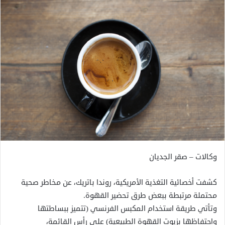
وكالات – صقر الجديان
كشفت أخصائية التغذية الأمريكية، روندا باتريك، عن مخاطر صحية
محتملة مرتبطة ببعض طرق تحضير القهوة.
وتأتي طريقة استخدام المكبس الفرنسي (تتميز ببساطتها
واحتفاظها بزيوت القهوة الطبيعية) على رأس القائمة،