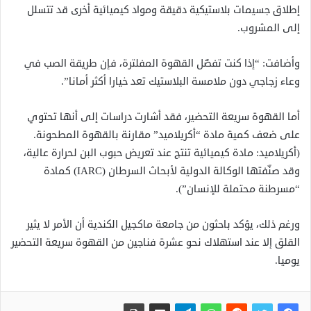
إطلاق جسيمات بلاستيكية دقيقة ومواد كيميائية أخرى قد تتسلل
إلى المشروب.
وأضافت: “إذا كنت تفضّل القهوة المفلترة، فإن طريقة الصب في
وعاء زجاجي دون ملامسة البلاستيك تعد خيارا أكثر أمانا”.
أما القهوة سريعة التحضير، فقد أشارت دراسات إلى أنها تحتوي
على ضعف كمية مادة “أكريلاميد” مقارنة بالقهوة المطحونة.
(أكريلاميد: مادة كيميائية تنتج عند تعريض حبوب البن لحرارة عالية،
وقد صنّفتها الوكالة الدولية لأبحاث السرطان (IARC) كمادة
“مسرطنة محتملة للإنسان”).
ورغم ذلك، يؤكد باحثون من جامعة ماكجيل الكندية أن الأمر لا يثير
القلق إلا عند استهلاك نحو عشرة فناجين من القهوة سريعة التحضير
يوميا.