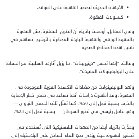
الأجهزة الحديثة لتحضير القهوة على الموقد.
كبسولات القهوة.
وفي المقابل، أوضحت باتريك أن الطرق المفلترة، مثل القهوة
بالتنقيط الورقي والقهوة الباردة المحضّرة بالترشيح، تساهم في
تقليل هذه المخاطر الصحية.
وقالت: “إنها تحبس “ديتيربينات”، ما يزيل آثارها السلبية، مع الحفاظ
على البوليفينولات المفيدة”.
وتعد البوليفينولات من مضادات الأكسدة القوية الموجودة في
القهوة، وقد أظهرت دراسات أنها تساعد في خفض خطر الإصابة
بالخرف بنسبة تصل إلى 50%، كما تقلّل تلف الحمض النووي —
وهو عامل رئيسي في تطور السرطان — بنسبة تصل إلى 23%.
وحذّرت باتريك أيضا من المعدات البلاستيكية التي تُستخدم في
تحضير القهوة، حيث يؤدي صبّ الماء الساخن على البلاستيك إلى