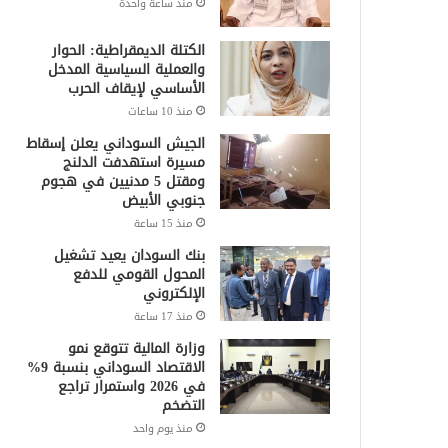
منذ ساعة واحدة
الكتلة الديمقراطية: الحوار
والعملية السياسية المدخل
الأساسي لإيقاف الحرب
منذ 10 ساعات
الجيش السوداني يعلن إسقاط
مسيرة استهدفت الدلنج
ومقتل 5 مدنيين في هجوم
جنوبي الأبيض
منذ 15 ساعة
بنك السودان يعيد تشغيل
المحول القومي للدفع
الإلكتروني
منذ 17 ساعة
وزارة المالية تتوقع نمو
الاقتصاد السوداني بنسبة 9%
في 2026 واستمرار تراجع
التضخم
منذ يوم واحد