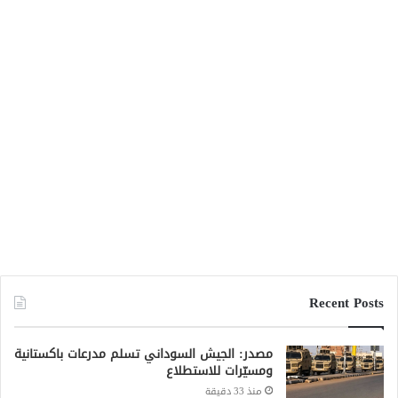
مصدر: الجيش السوداني تسلم مدرعات باكستانية
ومسيّرات للاستطلاع
منذ 33 دقيقة
بابكر فيصل: الآلية الخماسية تنصلت من شرط
التوافق لتكوين لجنة تحضيرية
منذ ساعتين
وصول معدات صيانة محطة سد مروي تمهيداً
لحل أزمة الكهرباء
منذ 14 ساعة
حريق محدود بمستشفى مدني التعليمي إثر
صاعقة رعدية
منذ 14 ساعة
استئناف رحلات مصر للطيران إلى بورتسودان
بخمس رحلات أسبوعياً
منذ 17 ساعة