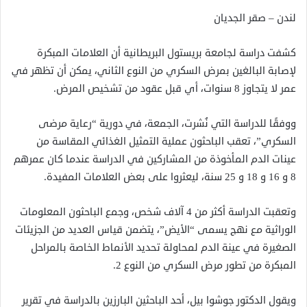
لندن – صقر الجديان
كشفت دراسة لجامعة بريستول البريطانية أن العلامات المبكرة
لإصابة البالغين بمرض السكري من النوع الثاني، يمكن أن تظهر في
عمر لا يتجاوز 8 سنوات، أي قبل عقود من تشخيص المرض.
ووفقًا للدراسة التي نُشرت، الجمعة، في دورية “رعاية مرضى
السكري”، تعقب الباحثون عملية التمثيل الغذائي المقاسة من
عينات الدم المأخوذة من المشاركين في الدراسة عندما كان عمرهم
8 و 16 و 18 و 25 سنة، ليعثروا على بعض العلامات المفيدة.
وتعقبت الدراسة أكثر من 4 آلاف شخص، وجمع الباحثون المعلومات
الوراثية مع نهج يسمى “الأيض”، يتضمن قياس العديد من الجزيئات
الصغيرة في عينة الدم لمحاولة تحديد الأنماط الخاصة بالمراحل
المبكرة من تطور مرض السكري من النوع 2.
ويقول الدكتور جوشوا بيل، أحد الباحثين البارزين بالدراسة في تقرير