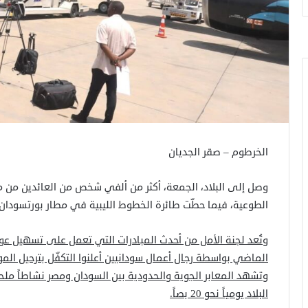
الخرطوم – صقر الجديان
الطوعية، فيما حطّت طائرة الخطوط الليبية في مطار بورتسودان وعلى متنها 166 مواطناً
وتُعد لجنة الأمل من أحدث المبادرات التي تعمل على تسهيل عو
الماضي بواسطة رجال أعمال سودانيين أعلنوا التكفّل بترحيل الموا
وتشهد المعابر الجوية والحدودية بين السودان ومصر نشاطاً ملح
البلاد يومياً نحو 20 بصاً.