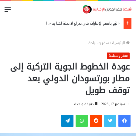
الق
«الزج باسم الإمارات في صراع لا صلة لها به».. النيابة تكشف تفاصيل قضية العتاد العسكري للسودان
الرئيسية
/
سفر وسياحة
سفر وسياحة
عودة الخطوط الجوية التركية إلى
مطار بورتسودان الدولي بعد
توقف طويل
سبتمبر 17, 2025
دقيقة واحدة
فيسبوك
تويتر
واتساب
تيلقرام