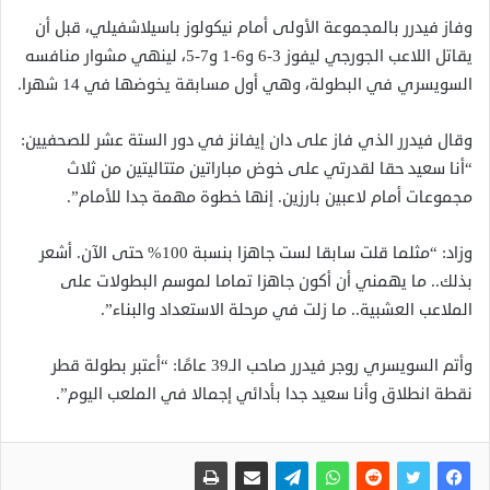
وفاز فيدرر بالمجموعة الأولى أمام نيكولوز باسيلاشفيلي، قبل أن
يقاتل اللاعب الجورجي ليفوز 3-6 و6-1 و7-5، لينهي مشوار منافسه
السويسري في البطولة، وهي أول مسابقة يخوضها في 14 شهرا.
وقال فيدرر الذي فاز على دان إيفانز في دور الستة عشر للصحفيين:
“أنا سعيد حقا لقدرتي على خوض مباراتين متتاليتين من ثلاث
مجموعات أمام لاعبين بارزين. إنها خطوة مهمة جدا للأمام”.
وزاد: “مثلما قلت سابقا لست جاهزا بنسبة 100% حتى الآن. أشعر
بذلك.. ما يهمني أن أكون جاهزا تماما لموسم البطولات على
الملاعب العشبية.. ما زلت في مرحلة الاستعداد والبناء”.
وأتم السويسري روجر فيدرر صاحب الـ39 عامًا: “أعتبر بطولة قطر
نقطة انطلاق وأنا سعيد جدا بأدائي إجمالا في الملعب اليوم”.