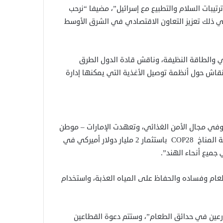
ترتيبات السلام والتطبيع مع إسرائيل”، مضيفا “نرحب
 في ذلك تعزيز التعاون الاقتصادي في الشرق الأوسط
ئي والطاقة النظيفة، وناقش قادة الدول الطرق
النقاش حول أنظمة توصيل الأغذية التي يمكنها إدارة
 وفي مجال الأمن الغذائي، وتعهدت الإمارات – موطن
الوكالة الدولية للطاقة المتجددة (إيرينا)- ومضيفة اجتماعات قمة المناخ COP28 باستثمار 2 مليار دولار أميركي في
عام وفساده والحفاظ على المياه العذبة، واستخدام
رعين في حدائق الطعام”، وستتم دعوة القطاعين