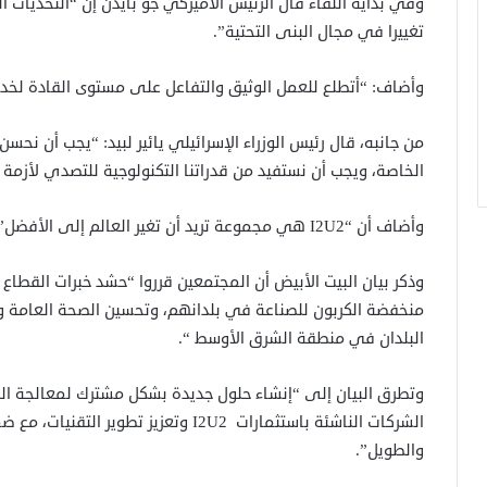
وفي بداية اللقاء قال الرئيس الأميركي جو بايدن إن “التحديات ا
تغييرا في مجال البنى التحتية”.
وأضاف: “أتطلع للعمل الوثيق والتفاعل على مستوى القادة لخد
من جانبه، قال رئيس الوزراء الإسرائيلي يائير لبيد: “يجب أن نح
الخاصة، ويجب أن نستفيد من قدراتنا التكنولوجية للتصدي لأزمة 
وأضاف أن “I2U2 هي مجموعة تريد أن تغير العالم إلى الأفضل”.
وذكر بيان البيت الأبيض أن المجتمعين قرروا “حشد خبرات القطاع ا
منخفضة الكربون للصناعة في بلدانهم، وتحسين الصحة العامة وال
البلدان في منطقة الشرق الأوسط “.
وتطرق البيان إلى “إنشاء حلول جديدة بشكل مشترك لمعالجة ال
الشركات الناشئة باستثمارات I2U2 وتعزيز 
والطويل”.