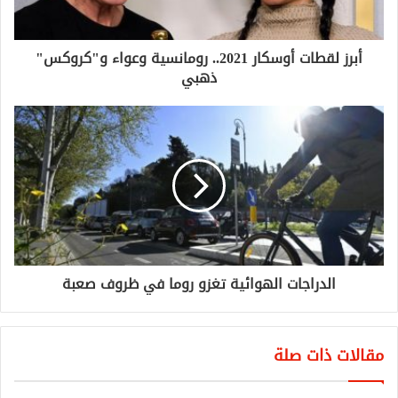
أبرز لقطات أوسكار 2021.. رومانسية وعواء و"كروكس"
ذهبي
الدراجات الهوائية تغزو روما في ظروف صعبة
مقالات ذات صلة