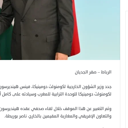
الرباط – صقر الجديان
جدد وزير الشؤون الخارجية لكومنولث دومينيكا، فينس هينديرسون،
لكومنولث دومينيكا للوحدة الترابية للمغرب وسيادته على كامل 
وتم التعبير عن هذا الموقف خلال لقاء صحفي عقده هينديرسون عق
والتعاون الإفريقي والمغاربة المقيمين بالخارج، ناصر بوريطة.