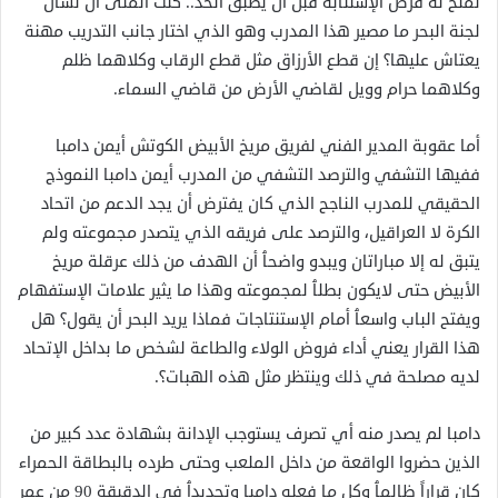
تمنح له فرص الإستتابة قبل أن يطبق الحد.. كنت أتمنى أن تسأل
لجنة البحر ما مصير هذا المدرب وهو الذي اختار جانب التدريب مهنة
يعتاش عليها؟ إن قطع الأرزاق مثل قطع الرقاب وكلاهما ظلم
وكلاهما حرام وويل لقاضي الأرض من قاضي السماء.
أما عقوبة المدير الفني لفريق مريخ الأبيض الكوتش أيمن دامبا
ففيها التشفي والترصد التشفي من المدرب أيمن دامبا النموذج
الحقيقي للمدرب الناجح الذي كان يفترض أن يجد الدعم من اتحاد
الكرة لا العراقيل، والترصد على فريقه الذي يتصدر مجموعته ولم
يتبق له إلا مباراتان ويبدو واضحٱ أن الهدف من ذلك عرقلة مريخ
الأبيض حتى لايكون بطلٱ لمجموعته وهذا ما يثير علامات الإستفهام
ويفتح الباب واسعٱ أمام الإستنتاجات فماذا يريد البحر أن يقول؟ هل
هذا القرار يعني أداء فروض الولاء والطاعة لشخص ما بداخل الإتحاد
لديه مصلحة في ذلك وينتظر مثل هذه الهبات؟.
دامبا لم يصدر منه أي تصرف يستوجب الإدانة بشهادة عدد كبير من
الذين حضروا الواقعة من داخل الملعب وحتى طرده بالبطاقة الحمراء
كان قراراً ظالمٱ وكل ما فعله دامبا وتحديدٱ في الدقيقة 90 من عمر