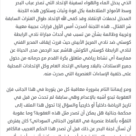
الذي يدخل الماء والهواء لسفينة الإتحاد التي تمخر عباب البحر
وسط الأمواج المتلاطمة بكل قوة وثبات وستكون هذه اللجنة
المدخل لحملات الإنتقاد وقد كفى الله الإتحاد طوال الفترات السابقة
شر القتال.. هذه اللجنة أصدرت أمس الأول قرارات عجيبة معيبة
وغريبة وظالمة بشأن من تسبب في أحداث مباراة نادي الرابطة
كوستي ضد نادي المريخ الأبيض حيث قررت إيقاف المدير الفني
لنادي الرابطة كوستي الكوتش هاشم عبد الرحمن مدى الحياة عن
ممارسة أي نشاط رياضي متعلق بكرة القدم مع حرمانه من دخول
جميع الاستادات بالبلاد ومباني الإتحاد العام وكل الإتحادات المحلية
على خلفية الإساءات العنصرية التي صدرت منه.
ومع إيماننا التام بضرورة معاقبة كل من يتورط في هذا الجانب فإن
العقوبة تبدو أشبه بالإعدام وهي سابقة لم تحدث من قبل في
تاريخ الرياضة داخليٱ أو خارجيٱ والسؤال إذا تحول هذا الملف إلى
محكمة جنائية هل يمكن أن تصدر مثل هذه العقوبة؟ وما عقوبة
التفوُّه بألفاظ عنصرية في القانون الجنائي السوداني؟ كان يفترض
أن تسأل لجنة البحر عن ذلك قبل أن تصدر هذا الحكم العجيب فالكافر