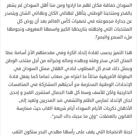
السودان خفاقة فكان لهم ما ارادوا ومن منا أهل السودان لم يشعر
بالفخر ومنتخبنا الوطني يتأهل لنهائي الكان ونهائي الشان ويتصدر
عن جدارة مجموعته في تصفيات كأس العالم بعد أن روض كل
المنتخبات التي واجهته بتاريخها الكبير واسمها المعروف ونجومها
ملء السمع والبصر؟.
هذا التميز يحسب لقادة إتحاد الكرة وفي مقدمتهم الأخ أسامة عطا
المنان الذي سخر وقته وجهده وماله وخبراته من أجل منتخب الوطن
وبمثل ذلك قدم كل المطلوب لنادي الهلال ممثل السودان في
البطولة الأفريقية مذللٱ ما اعتراه من صعاب تماما كما يفعل قادة
الإتحادات الوطنية المحترمة مع أنديتهم المشاركة في المنافسات
الخارجية ولكن للأسف وسط كل هذا الجمال استشرى القبح و إحدى
لجان الإتحاد تمارس الظلم والتشفي ضد المدربين وتعيد إلى
الأذهان ذكريات الأيام السوداء أيام شريعة الغاب حيث ممارسة
القانون بالعضلات “وإن ما عجبك داك البحر”.
لجنة الانضباط التي يقف على رأسها مهدي البحر ستكون الثقب