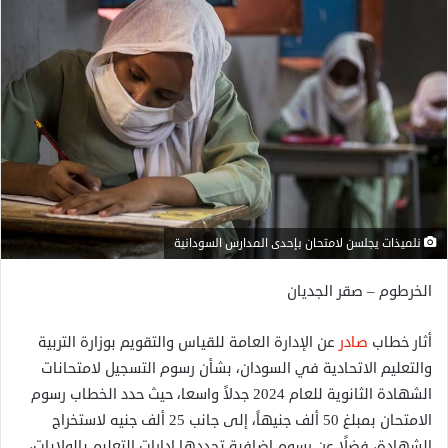
نلميذات يجلسن لامتحان بإحدى المدارس السودانية
الخرطوم – صقر الجديان
أثار خطاب
صادر
عن الإدارة العامة للقياس والتقويم بوزارة التربية
والتعليم الاتحادية في السودان، بشأن رسوم التسجيل لامتحانات
الشهادة الثانوية للعام 2024 جدلاً واسعا، حيث حدد الخطاب رسوم
الامتحان بمبلغ 50 ألف جنيهاً، إلى جانب 25 ألف جنيه لاستخراج
الشهادة، فضلًا عن رسوم إضافية تحددها إدارات التعليم بالولايات،