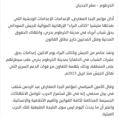
الخرطوم – صقر الجديان
أدان مؤتمر البجا المعارض، الإعدامات الإعدامات الوحشية التي
نفذتها مليشيا “كتائب البراء” الإرهابية الموالية للجيش السوداني
بحق شباب أبرياء في مدينة الخرطوم بحري، وانتهاك الحقوق
المدنية وقتل المدنيين خارج نطاق القانون.
ونفذ عناصر من الجيش وكتائب البراء يوم الاثنين، إعدامات بحق
عشرات الشباب في الحلفايا بمدينة الخرطوم بحري عقب سيطرتهم
على المنطقة، وذلك بتهمة التعاون مع قوات الدعم السريع التي
تقاتل الجيش منذ ابريل 2023م.
وقال الأمين السياسي لمؤتمر البجا المعارض عبد الرحمن شنقب
في بيان صحفي، إنه في ظل استمرار الحرب، تتواصل الانتهاكات
الجسيمة المخالفة لكافة القوانين والقيم الأخلاقية والإنسانية،
واعتبر أن ما يحدث اليوم ليس سوى النتيجة الطبيعية لتلك الحرب
العبثية.