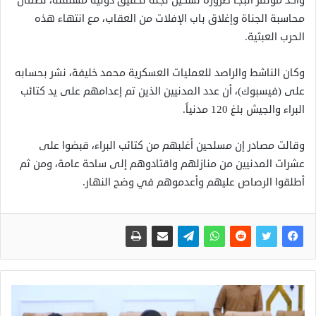
وأكد مؤتمر البجا ضرورة تشكيل لجنة تحقيق دولية مستقلة، لضمان
محاسبة الجناة وإغلاق باب الإفلات من العقاب، مع انتهاء هذه
الحرب العبثية.
وكان الناشط والراصد للعمليات العسكرية محمد خليفة، نشر بحسابه
على (فيسبوك)، أن عدد المدنيين الذين تم إعدامهم على يد كتائب
البراء والجيش بلغ 120 مدنياً.
وقالت مصادر إن مسلحين أغلبهم من كتائب البراء، قبضوا على
عشرات المدنيين من منازلهم واقتادوهم إلى ساحة عامة، ومن ثم
أطلقوا الرصاص عليهم وأعدموهم في وضح النهار.