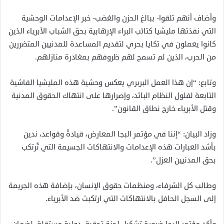
وأضاف أنهم تلقوا- ببالغ الحزن والغضب- خبر الإعدامات الوحشية
التي نفذتها مليشيا كتائب البراء الإرهابية بحق الشباب الأبرياء الذين
كانوا يعملون في تكايا بحري لتقديم المساعدة للمدنيين المتضررين
من الحرب، الذين لم تسمح لهم ظروفهم بمغادرة منازلهم.
وتابع: “إن هذا العمل البربري يعكس وحشية هذه المليشيا الفاشية
التابعة لفلول النظام البائد، وإصرارها على انتهاك الحقوق المدنية
وقتل الأبرياء خارج نطاق القانون”.
وزاد البيان: “إننا في مؤتمر البجا المعارض، قيادةً وقواعد، ندين
بأشد العبارات هذه الإعدامات والانتهاكات الجسيمة التي تُرتكب
بحق المدنيين العزل”.
وطالب كل الشرفاء، ومنظمات حقوق الإنسان، بإضافة هذه الجريمة
إلى السجل الحافل بالانتهاكات التي ارتكبت ضد الأبرياء.