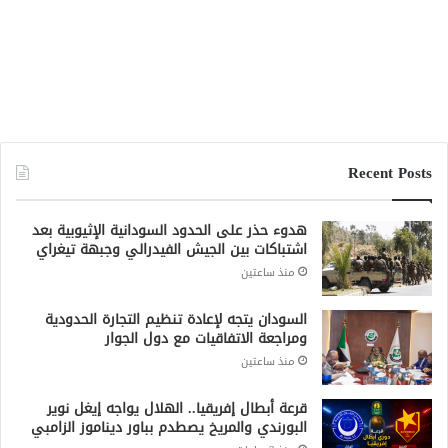
قرعة أبطال إفريقيا.. الهلال يواجه إيغل نوير
البورندي والمريخ يصطدم بباور ديناموز الزامبي
منذ 3 ساعات
قرعة الكونفدرالية.. هلال الساحل يصطدم
بولوالو الإثيوبي وأهلي مدني في مواجهة
توسكر الكيني
منذ 3 ساعات
مصدر: الجيش السوداني تسلم مدرعات باكستانية
ومسيّرات للاستطلاع
منذ 9 ساعات
جميع الحقوق محفوظة لشبكة صقر الجديان الإخبارية 2021