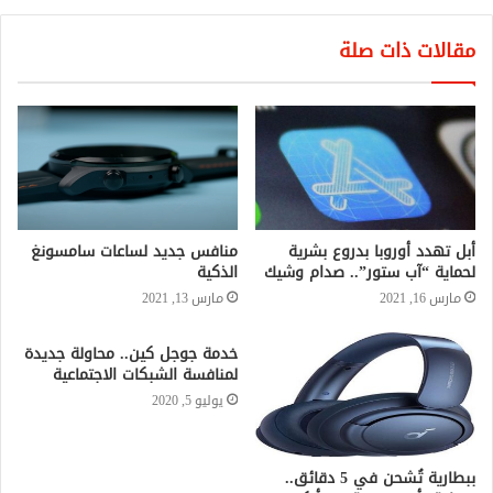
مقالات ذات صلة
أبل تهدد أوروبا بدروع بشرية
منافس جديد لساعات سامسونغ
لحماية “آب ستور”.. صدام وشيك
الذكية
مارس 16, 2021
مارس 13, 2021
خدمة جوجل كين.. محاولة جديدة
لمنافسة الشبكات الاجتماعية
يوليو 5, 2020
ببطارية تُشحن في 5 دقائق..