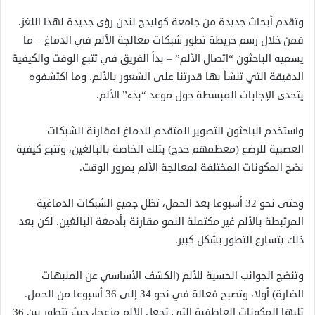
وتقدم أبحاث جديدة من جامعة كوليدج لندن رؤى جديدة لهذا اللغز.
فمن خلال رسم خريطة تطور شبكات معالجة الألم في الدماغ – ما
يسميه الباحثون “اتصال الألم” – بدأ الفريق في تتبع الوقت والكيفية
الدقيقة التي تنشأ بها قدرتنا على الشعور بالألم. وما اكتشفوه
يتحدى الإجابات المبسطة حول موعد “بدء” الألم.
واستخدم الباحثون التصوير المتقدم للدماغ لمقارنة الشبكات
العصبية للرضع (معظمهم خدج) بتلك الخاصة بالبالغين، وتتبع كيفية
نضج المكونات المختلفة لمعالجة الألم بمرور الوقت.
وحتى نحو 32 أسبوعا بعد الحمل، تظل جميع الشبكات الدماغية
المرتبطة بالألم غير مكتملة النمو مقارنة بأدمغة البالغين. لكن بعد
ذلك يتسارع التطور بشكل كبير.
وتنضج الجوانب الحسية للألم (الكشف الأساسي عن المنبهات
الضارة) أولا، وتصبح فعالة في نحو 34 إلى 36 أسبوعا من الحمل.
تليها المكونات العاطفية التي تجعل الألم مزعجا، حيث تتطور بين 36