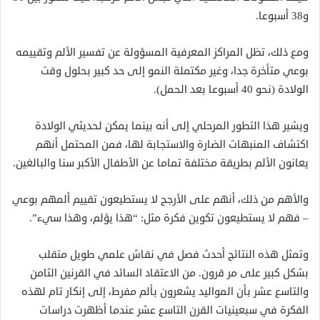
و38 أسبوعا.
ومع ذلك، تظل المراكز المعرفية المسؤولة عن تفسير الألم وتقييمه
بوعي متأخرة جدا، وغير مكتملة النمو إلى حد كبير بحلول وقت
الولادة (نحو 40 أسبوعا بعد الحمل).
ويشير هذا التطور المرحلي إلى أنه بينما يمكن لحديثي الولادة
اكتشاف المنبهات الضارة والاستجابة لها، فمن المحتمل أنهم
يعانون الألم بطريقة مختلفة تماما عن الأطفال الأكبر سنا والبالغين.
والأهم من ذلك، أنهم على الأرجح لا يستطيعون تقييم ألمهم بوعي
– فهم لا يستطيعون تكوين فكرة مثل: “هذا يؤلم، وهذا سيء”.
وتمثل هذه النتائج أحدث فصل في نقاش علمي طويل متقلب
بشكل كبير على مر قرون. من الاعتقاد السائد في القرنين الثامن
والتاسع عشر بأن المواليد يشعرون بألم مفرط، إلى إنكار تام لهذه
الفكرة في سبعينيات القرن التاسع عشر عندما أظهرت دراسات