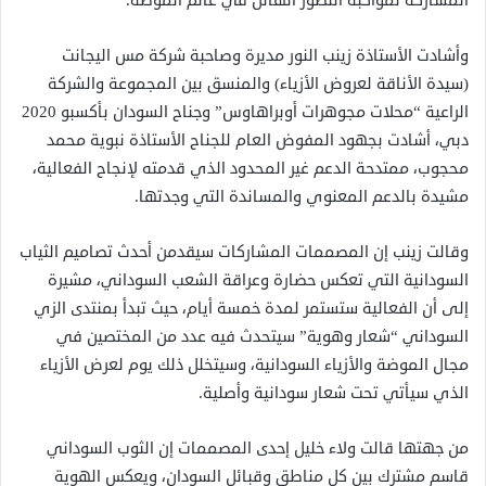
المشاركة لمواكبة التطور الهائل في عالم الموضة.
وأشادت الأستاذة زينب النور مديرة وصاحبة شركة مس اليجانت
(سيدة الأناقة لعروض الأزياء) والمنسق بين المجموعة والشركة
الراعية “محلات مجوهرات أوبراهاوس” وجناح السودان بأكسبو 2020
دبي، أشادت بجهود المفوض العام للجناح الأستاذة نبوية محمد
محجوب، ممتدحة الدعم غير المحدود الذي قدمته لإنجاح الفعالية،
مشيدة بالدعم المعنوي والمساندة التي وجدتها.
وقالت زينب إن المصممات المشاركات سيقدمن أحدث تصاميم الثياب
السودانية التي تعكس حضارة وعراقة الشعب السوداني، مشيرة
إلى أن الفعالية ستستمر لمدة خمسة أيام، حيث تبدأ بمنتدى الزي
السوداني “شعار وهوية” سيتحدث فيه عدد من المختصين في
مجال الموضة والأزياء السودانية، وسيتخلل ذلك يوم لعرض الأزياء
الذي سيأتي تحت شعار سودانية وأصلية.
من جهتها قالت ولاء خليل إحدى المصممات إن الثوب السوداني
قاسم مشترك بين كل مناطق وقبائل السودان، ويعكس الهوية