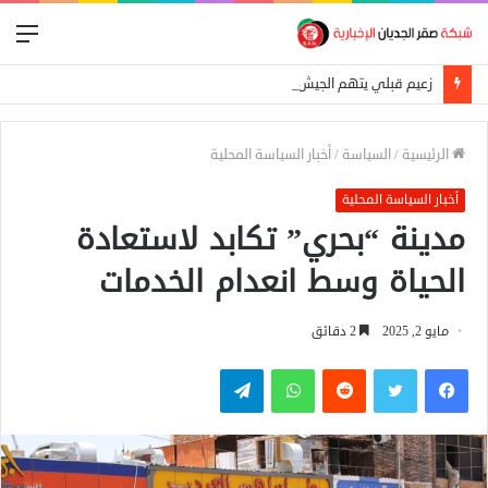
الق
زعيم قبلي يتهم الجيش الشعبي باعتقال عمال إغاثة في «كاودا»
الرئيسية
/
السياسة
/
أخبار السياسة المحلية
أخبار السياسة المحلية
مدينة “بحري” تكابد لاستعادة
الحياة وسط انعدام الخدمات
مايو 2, 2025
2 دقائق
فيسبوك
تويتر
واتساب
تيلقرام