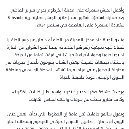
وأكمل الجيش سيطرته على مدينة الخرطوم بحري فبراير الماضي
بعد معارك استمرّت شهورا منذ إطلاق الجيش عملية برية واسعة لا
ستعادة السيطرة على العاصمة في سبتمبر 2024.
وتبدو الحياة عند مدخل المدينة من اتجاه أم درمان عبر جسر الحلفايا
شمالا شبه طبيعية رغم شح الخدمات، بينما تخلو الشوارع من المارة
تدريجيا جنوبا وصولا لأحياء شمبات التي فرغت تماما من الحركة
باستثناء تجمعات طفيفة لبعض الشباب يقومون بأعمال حفريات في
محاولة للحصول على مياه، فيما تشهد المحطة الوسطى ومنطقة
السوق الرئيسي عودة طفيفة للحياة.
ورصدت “شبكة صقر الجديان” تخريبا واسعا طال كابلات الكهرباء،
وكانت تقارير تحدثت عن سرقات واسعة لنحاس الكابلات.
ويقول سائقو حافلات تقل عامة إن الخطوط التي بدأت العمل حتى
اليوم، أم درمان – صابرين، السوق المركزي الخرطوم ومنطقة الحاج