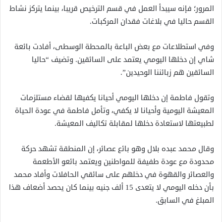
المرور؛ فإنه سيبدأ العمل في قسم الترخيص قريبا، بينما يتركز نشاط
القسم حاليا في بلاغات فقدان المركبات.
وفي استطلاعات مع بعض الباعة بالمحطة الوسطى، أفادت بائعة
شاي إن دخلها اليومي يعتمد على السائقين. وتضيف “حاليا
السائقين هم زبائننا الوحيدين”.
وتقول فاطمة إن دخلها اليومي أحيانا يكفيها لقضاء مستلزمات
المعيشة اليومية وأحيانا لا يكفي، وتأمل فاطمة في عودة الحياة
لطبيعتها لاستعادة دخلها لمقابلة تكاليف المعيشة.
وقال محمد عبده بلال وهو بائع عصائر، إن المنطقة تشهد حركة
محدودة مع عودة طفيفة للمواطنين ويعتمد بائعو الأطعمة
والعصائر والقهوة في دخلهم على سائقي الحافلات وأفاد محمد
بأن دخله اليومي لا يتعدى 15 ألف جنيه بينما كان يحصد أضعاف هذا
المبلغ في السابق.