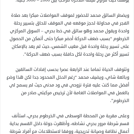
يوسف حيث تتراوح قيمة التذكرة للراكب بين 2000 – 3000 جنيه.
ويضطر السائق محمد للحضور لموقف المواصلات مبكرا بعد صلاة
الفجر في محاولة لحجز موقعه في الموقف للحاق بتسيير رحلة
واحدة ويقول محمد وهو سائق في خط بحري – السوق المركزي
الخرطوم “بسبب ضعف الحركة أحضر مبكرا حتى أتمكن من الحصول
على تسيير رحلة واحدة قبل مغيب الشمس، حيث لم يعد بالإمكان
تسيير أكثر من رحلة واحدة لكل حافلة بسبب ضعف الحركة”.
وتتوقف الحياة تماما عند الرابعة عصرا بحسب إفادات السائقين
وبائعة شاي، ويضيف محمد “رغم الدخل المحدود جدا لكن هذا وضع
أفضل مما كنت عليه فترة نزوحي في ود مدني حيث لم يسمح لي
بالعمل في المواصلات العامة لأن ترخيص مركبتي صادر من
الخرطوم”.
وعلى مقربة من المحطة الوسطى في الخرطوم بحري، استأنف
قسم شرطة مرور بحري نشاطه، وأظهرت جولة داخل القسم بداية
أعمال نظافة وصيانة تدريجية، ووفقا لاستطلاعات مع أفراد شرطة