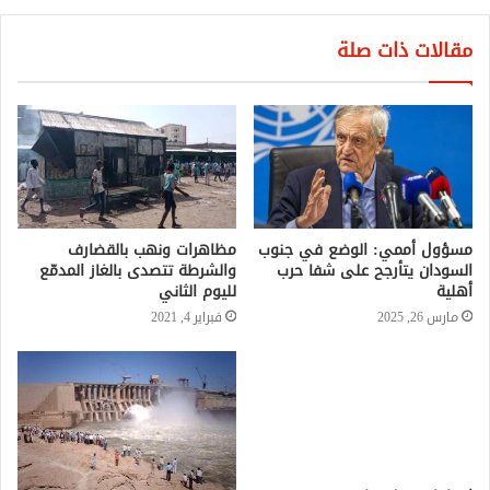
مقالات ذات صلة
مسؤول أممي: الوضع في جنوب
مظاهرات ونهب بالقضارف
السودان يتأرجح على شفا حرب
والشرطة تتصدى بالغاز المدمّع
أهلية
لليوم الثاني
مارس 26, 2025
فبراير 4, 2021
اتهامات وملاسنات بين
«الشيوعي» و«الشعبية» بشأن
أحداث النيل الأزرق
يوليو 20, 2022