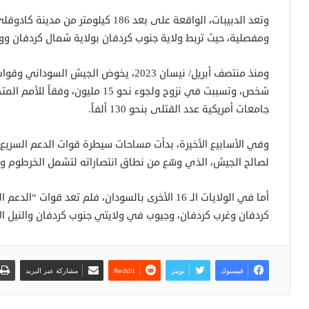
وتعد الدبيبات، الواقعة على بعد 186 كي
ومفصلية، حيث تربط ولاية جنوب كردفان بولاية شمال كردفان وول
شخص، وتسببت في نزوح ولجوء نحو 15 م
جامعات أمريكية عدد القتلى بنحو 130 ألفاً.
وفي الأسابيع الأخيرة، بدأت مساحات سيطرة قوات الدعم السري
لصالح الجيش، الذي وسّع من نطاق انتصاراته لتشمل الخرطوم وول
أما في الولايات الـ 16 الأخرى بالسودان، فلم تعد 
كردفان وغرب كردفان، وجيوب في ولايتي جنوب كردفان والنيل الأز
فيسبوك
تويتر
مشاركة عبر البريد