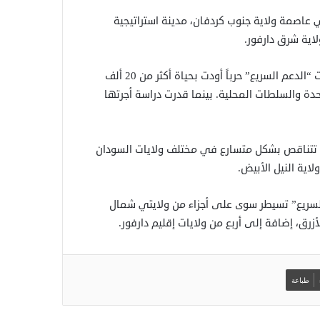
لومتر من مدينة كادوقلي عاصمة ولاية جنوب كردفان، مدينة استراتيجية
اية شرق دارفور.
ومنذ منتصف أبريل/ نيسان 2023، يخوض الجيش السوداني وقوات “الدعم السريع” حرباً أودت بحياة أكثر من 20 ألف
ليون، وفقاً للأمم المتحدة والسلطات المحلية. بينما قدرت دراسة أجرتها
ع تتناقص بشكل متسارع في مختلف ولايات السودان
اية النيل الأبيض.
قوات “الدعم السريع” تسيطر سوى على أجزاء من ولايتي شمال
رق، إضافة إلى أربع من ولايات إقليم دارفور.
طباعة