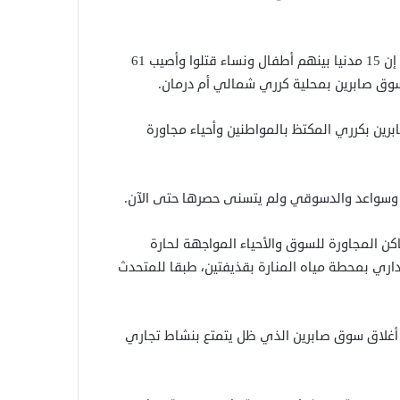
وقال المتحدث باسم وزارة الصحة بولاية الخرطوم محمد إبراهيم إن 15 مدنيا بينهم أطفال ونساء قتلوا وأصيب 61
سوق صابرين بمحلية كرري شمالي أم درمان.
ن بكرري المكتظ بالمواطنين وأحياء مجاورة
 وسواعد والدسوقي ولم يتسنى حصرها حتى الآن.
المجاورة للسوق والأحياء المواجهة لحارة
داري بمحطة مياه المنارة بقذيفتين، طبقا للمتحدث
 أغلاق سوق صابرين الذي ظل يتمتع بنشاط تجاري