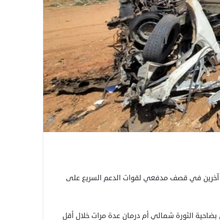
علنت سلطات ولاية الخرطوم، الإثنين، مقتل 15 مدنيا وإصابة 61 آخرين في قصف مدفعي لقوات الدعم السريع على
ضاحية الثورة شمالي أم درمان عدة مرات خلال أقل