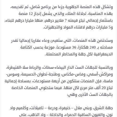
وتشكل هذه المنصة الجهوية جزءا من برنامج شامل، تم تقديمه،
بهذه المناسبة، لجلالة الملك، والذي يشمل إنجاز 12 منصة
باستثمار إجمالي تبلغ قيمته 7 ملايير درهم، منها مليارا درهم للبناء،
و5 مليارات درهم لاقتناء المواد والتجهيزات.
وستحتضن هذه المنصات، التي ستعبئ وعاء عقاريا إجماليا تقدر
مساحته بـ 240 هكتارا، 36 مستودعا، موزعة بحسب الكثافة
الديمغرافية لكل جهة والمخاطر المحتملة.
وبالنسبة للجهات الست الدار البيضاء-سطات، والرباط سلا-القنيطرة،
ومراكش-آسفي، وفاس-مكناس، وطنجة-تطوان-الحسيمة، وسوس-
ماسة، فإن المنصات ستتكون من أربعة مستودعات، بمساحة إجمالية
تبلغ 20 ألف متر مربع لكل منها. فيما ستحتوي المنصات الخاصة
بالجهات الست الأخرى وهي:
جهة الشرق، وبني ملال – خنيفرة، ودرعة – تافيلالت، وكلميم-واد
نون، والعيون-الساقية الحمراء، والداخلة – واد الذهب، على