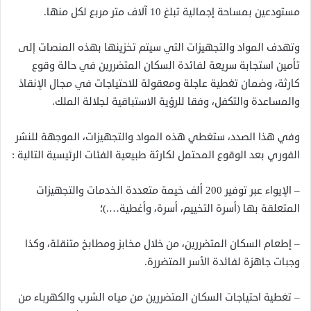
مستودعين بمساحة إجمالية تبلغ 10 آلاف متر مربع لكل منها.
وتهدف المواد والتجهيزات التي سيتم تخزينها بهذه المنصات إلى
تأمين استجابة سريعة لفائدة السكان المتضررين في حالة وقوع
كارثة، وضمان تغطية عاجلة ومعقولة للاحتياجات في مجال الإنقاذ
والمساعدة والتكفل، وفقا للرؤية الاستباقية لجلالة الملك.
وفي هذا الصدد، ستغطي هذه المواد والتجهيزات، الموجهة للنشر
الفوري بعد الوقوع المحتمل لكارثة طبيعية الفئات الرئيسية التالية :
– الإيواء عبر توفير 200 ألف خيمة متعددة الخدمات والتجهيزات
المتعلقة بها (أسرة التخييم، أسرة، وأغطية….)؛
– إطعام السكان المتضررين، من خلال مخابز ومطابخ متنقلة، وكذا
وجبات جاهزة لفائدة الأسر المتضررة.
– تغطية احتياجات السكان المتضررين من مياه الشرب والكهرباء من