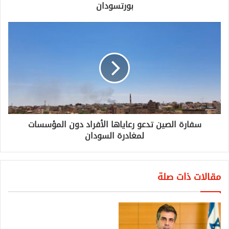
بورتسودان
سفارة الصين تدعو رعاياها الأفراد دون المؤسسات
لمغادرة السودان
مقالات ذات صلة
تقرير إسرائيلي: عباس رفض
تلقي مكالمة هاتفية من بومبيو