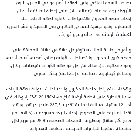
بصاحب السمو الملكي ولي العهد الأمير مولاي الحسن، اليوم
الأربعاء بجماعة عامر (عمالة سلا)، على إعطاء انطلاقة أشغال
إحداث منصة المخزون والاحتياطات الأولية لجهة الرباط- سلا-
القنيطرة، وهو تجسيد للنموذج المغربي في الصمود والنشر السريع
لعمليات الإغاثة في حالة وقوع كوارث.
وبأمر من جلالة الملك، ستتوفر كل جهة من جهات المملكة على
منصة كبرى للمخزون والاحتياطات الأولية (خيام، أغطية، أسرة، أدوية،
ومواد غذائية …)، وذلك من أجل مواجهة الكوارث (فيضانات، زلازل،
ومخاطر كيماوية، وصناعية أو إشعاعية) بشكل فوري.
وهكذا، سيتم إنجاز منصة المخزون والاحتياطات الأولية بجهة الرباط-
سلا-القنيطرة على قطعة أرضية تبلغ مساحتها 20 هكتارا، وذلك في
أجل 12 شهرا، بميزانية إجمالية تقدر بـ 287,5 مليون درهم. ويهم
هذا المشروع على الخصوص إحداث أربعة مستودعات (5 آلاف متر
مربع لكل منها)، وحظيرتين للمعدات الضخمة (2500 متر مربع لكل
منهما)، ومهبط للطائرات المروحية ومواقف للسيارات.