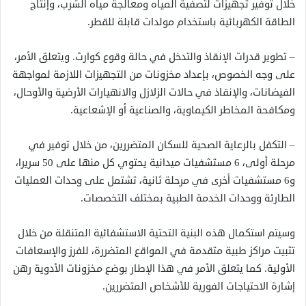
خلال توفير تجهيزات لتصفية المياه ومعالجة مياه الشرب، وإنتاج
الطاقة الكهربائية باستخدام مولدات قابلة للقطر.
– تطوير قدرات الإنقاذ والتدخل في حالة وقوع كوارث. ويتعلق الأمر،
على وجه الخصوص، بإعداد مخزونات من التجهيزات اللازمة لمواجهة
الفيضانات، والإنقاذ في حالات الزلازل والانهيارات الأرضية والأوحال،
ومكافحة المخاطر الكيماوية، والصناعية أو الإشعاعية.
– التكفل بالرعاية الصحية للسكان المتضررين، من خلال توفير في
مرحلة أولى، 6 مستشفيات ميدانية يحتوي كل منها على 50 سريرا،
و6 مستشفيات أخرى في مرحلة ثانية، تشتمل على وحدات العمليات
الطارئة ووحدات الخدمة الطبية بمختلف التخصصات.
وسيتم استكمال هذه البنية التحتية الاستشفائية المتنقلة من خلال
تثبيت مراكز طبية متقدمة في المواقع المتضررة، للفرز والإسعافات
الأولية. كما يتعلق الأمر في هذا الإطار بوضع مخزونات الأدوية رهن
إشارة الاحتياجات الفورية للأشخاص المتضررين.