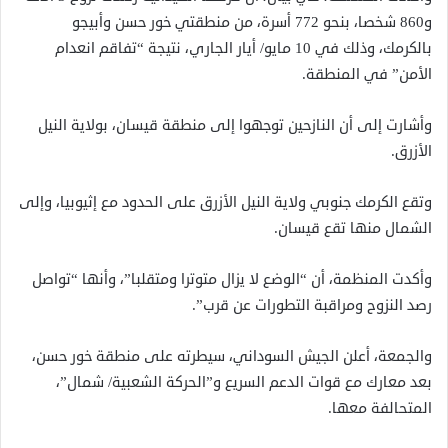
و860 شخصا، بنحو 772 أسرة، من منطقتي خور حسن وأبيجو
بالكرمك، وذلك في 10 مايو/ أيار الجاري، نتيجة “تفاقم انعدام
الأمن” في المنطقة.
وأشارت إلى أن النازحين توجهوا إلى منطقة قيسان، بولاية النيل
الأزرق.
وتقع الكرمك جنوبي ولاية النيل الأزرق على الحدود مع إثيوبيا، وإلى
الشمال منها تقع قيسان.
وأكدت المنظمة، أن “الوضع لا يزال متوترا ومتقلبا”، وأنها “تواصل
رصد النزوح ومراقبة التطورات عن قرب”.
والجمعة، أعلن الجيش السوداني، سيطرته على منطقة خور حسن،
بعد معارك مع قوات الدعم السريع و”الحركة الشعبية/ شمال”،
المتحالفة معها.