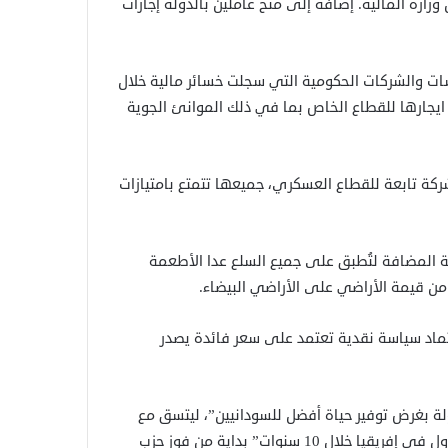
ارة المالية. إضافة إلى منح عاملين بالدولة إجازات
 والشركات الحكومية التي سجلت خسائر مالية خلال
ايجارها للقطاع الخاص بما في ذلك الموانئ الجوية
د في السودان نحو 650 شركة حكومية، منها أكثر من 200 شركة تابعة للقطاع العسكري، جميعها تتمتع بامتيازات
نة المضافة لتُطبق على جميع السلع عدا الأطعمة
عتماد سياسة نقدية تعتمد على سعر فائدة يصدر
ولة بغرض توفير حياة أفضل للسودانيين”، ليتسق مع
الهدف الاستراتيجي وهو “أن يصبح السودان واحداً من أفضل 5 دول في إفريقيا خلال 10 سنوات” بداية من فوز حزب