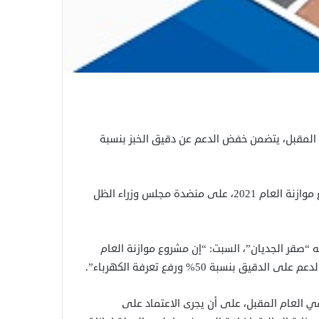
المقبل، يتضمن خفض الدعم عن دقيق الخبز بنسبة
ووضعت ووزارة المالية بحكومة الظل بحزب بناء السودان، مشروع موازنة العام 2021، على منضدة مجلس وزراء الظل
ه “صقر الجديان”، السبت: “إن مشروع موازنة العام
ي العام المقبل، على أن يجرى الاعتماد على