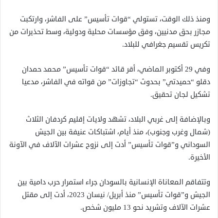
ومنذ ذلك الوقت، تستولي “قوات تأسيس” على الفاشر، وارتكبت
مجازر بحق مدنيين، وفق مؤسسات محلية ودولية، وسط تحذيرات من
تكريس تقسيم جغرافي للبلاد.
وفي 29 أكتوبر الماضي، أقر قائد “قوات تأسيس” محمد حمدان
دقلو “حميدتي” بحدوث “تجاوزات” من قواته في الفاشر، مدعيا
تشكيل لجان تحقيق.
وبالإضافة إلى غربي البلاد، تشهد ولايات إقليم كردفان الثلاث
(شمال وغرب وجنوب)، منذ أيام، اشتباكات عنيفة بين الجيش
السوداني و”قوات تأسيس” أدت إلى نزوح عشرات الآلاف في الآونة
الأخيرة.
وتتفاقم المعاناة الإنسانية بالسودان جراء استمرار حرب دامية بين
الجيش و”قوات تأسيس” منذ أبريل/ نيسان 2023، أدت إلى مقتل
عشرات الآلاف وتشريد نحو 13 مليون شخص.