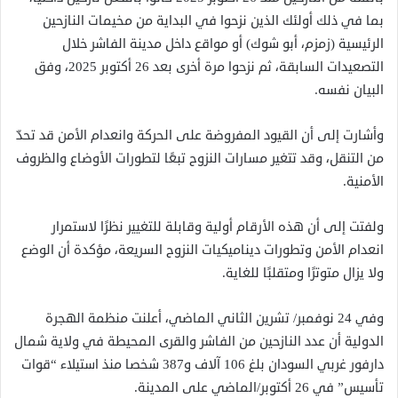
بما في ذلك أولئك الذين نزحوا في البداية من مخيمات النازحين
الرئيسية (زمزم، أبو شوك) أو مواقع داخل مدينة الفاشر خلال
التصعيدات السابقة، ثم نزحوا مرة أخرى بعد 26 أكتوبر 2025، وفق
البيان نفسه.
وأشارت إلى أن القيود المفروضة على الحركة وانعدام الأمن قد تحدّ
من التنقل، وقد تتغير مسارات النزوح تبعًا لتطورات الأوضاع والظروف
الأمنية.
ولفتت إلى أن هذه الأرقام أولية وقابلة للتغيير نظرًا لاستمرار
انعدام الأمن وتطورات ديناميكيات النزوح السريعة، مؤكدة أن الوضع
ولا يزال متوترًا ومتقلبًا للغاية.
وفي 24 نوفمبر/ تشرين الثاني الماضي، أعلنت منظمة الهجرة
الدولية أن عدد النازحين من الفاشر والقرى المحيطة في ولاية شمال
دارفور غربي السودان بلغ 106 آلاف و387 شخصا منذ استيلاء “قوات
تأسيس” في 26 أكتوبر/الماضي على المدينة.