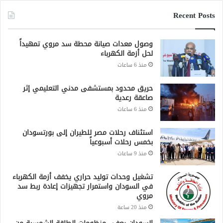
Recent Posts
وصول معدات صيانة محطة سد مروي تمهيداً
لحل أزمة الكهرباء
منذ 6 ساعات
حريق محدود بمستشفى مدني التعليمي إثر
صاعقة رعدية
منذ 6 ساعات
استئناف رحلات مصر للطيران إلى بورتسودان
بخمس رحلات أسبوعياً
منذ 9 ساعات
تشغيل وحدات توليد حراري يخفف أزمة الكهرباء
في السودان واستمرار تجهيزات إعادة ربط سد
مروي
منذ 20 ساعة
السودان يعفي منظومات الطاقة الشمسية من