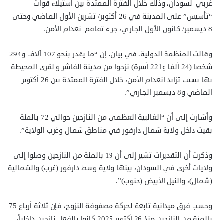
غربي السودان، وذلك خلال الفترة الممتدة بين استيلاء قوات
“تأسيس” على المدينة في 26 أكتوبر/ تشرين الأول الماضي وحتى
8 ديسمبر/ كانون الأول الجاري، جراء تفاقم انعدام الأمن.
وقالت المنظمة الدولية، في بيان، إن “ما يقدر بنحو 107 آلاف و294
شخصا (24 ألفا و221 أسرة) نزحوا من مدينة الفاشر والقرى المحيطة
بها بسبب تزايد انعدام الأمن، خلال الفترة الممتدة بين 26 أكتوبر
الماضي و8 ديسمبر الجاري”.
وأشارت إلى أن “الغالبية العظمى من النازحين حوالي 72 بالمئة
بقيت داخل ولاية شمال دارفور في مناطق شمال وغرب الولاية”.
وذكرت أن التقديرات تشير إلى أن 19 بالمئة من النازحين وصلوا إلى
ولايات أخرى في السودان، بينها ولاية وسط دارفور (غرب) والشمالية
(شمال)، والنيل الأبيض (جنوب)”.
وحسب فرق ميدانية تابعة لحركة مصفوفة النزوح، فإن ثلاثة أرباع 75
بالمئة من النازحين منذ 26 أكتوبر 2025 كانوا بالفعل نازحين داخلياً،