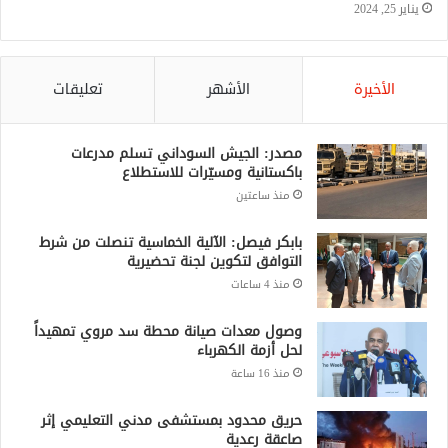
يناير 25, 2024
الأخيرة
الأشهر
تعليقات
مصدر: الجيش السوداني تسلم مدرعات
باكستانية ومسيّرات للاستطلاع
منذ ساعتين
بابكر فيصل: الآلية الخماسية تنصلت من شرط
التوافق لتكوين لجنة تحضيرية
منذ 4 ساعات
وصول معدات صيانة محطة سد مروي تمهيداً
لحل أزمة الكهرباء
منذ 16 ساعة
حريق محدود بمستشفى مدني التعليمي إثر
صاعقة رعدية