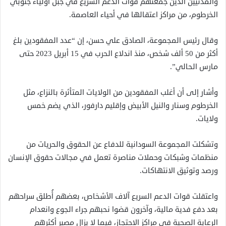
والمدنيين الذين جمعتهم قوات الدعم السريع في جبل أولياء جنوبي
الخرطوم، من مراكز اعتقالها في أحياء العاصمة.
وقال رئيس المجموعة، الصادق علي حسن، إن “عدد المفقودين بلغ
أكثر من 50 ألف شخص، منذ اندلاع الحرب في 15 أبريل 2023 حتى
مارس الحالي”.
وأشار إلى أن أغلب المفقودين من الولايات المتأثرة بالنزاع، مثل
الخرطوم وسنار والنيل الأبيض وإقليم دارفور، الذي يضم خمس
ولايات.
وتشكلت المجموعة السودانية للدفاع عن الحقوق والحريات من
منظمات وشبكات وحملات مناصرة تعمل في مجالات حقوق الإنسان
ورصد وتوثيق الانتهاكات.
واعتقلت قوات الدعم السريع آلاف الأشخاص، بعضهم أُطلق سراحهم
بعد دفع فدية مالية، وآخرون قضوا نحبهم جراء الجوع وانعدام
الرعاية الصحية في مراكز الاحتجاز، فيما لا يزال مصير أكثرهم