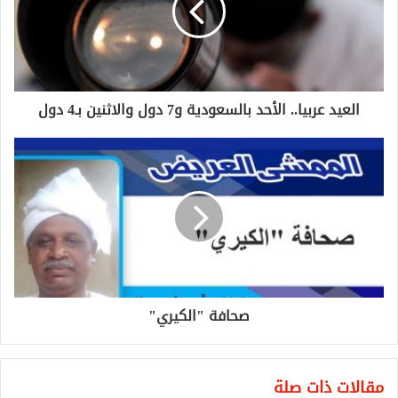
العيد عربيا.. الأحد بالسعودية و7 دول والاثنين بـ4 دول
صحافة "الكيري"
مقالات ذات صلة