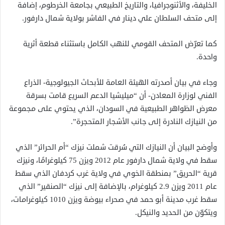
الخليفة، والأثنوجرافيا، والتاريخ الطبيعي بجامعة الخرطوم، إضافة
إلى متحف السلطان علي دينار في الفاشر بولاية شمال دارفور.
كما تعرّض المتحف القومي للنهب الكامل باستثناء قطعة أثرية
واحدة.
وجاء في بيان أصدرته الهيئة العامة للأبحاث الجيولوجية- الذراع
الفني لوزارة المعادن- أن “ميليشيا الدعم السريع قامت بسرقة
معرض الظواهر الطبيعية في السودان، الذي يحتوي على مجموعة
من النيازك النادرة إلى جانب الأشجار المتحجرة”.
وأوضح البيان أن النيازك التي سُرقت شملت نيزك “أم الحرائر” الذي
سقط في ولاية شمال دارفور عام 2012 ويزن 75 كيلوغرامًا، ونيزك
قرية “الحريق” بمنطقة الخوي في ولاية غرب كردفان الذي سقط
عام 2011 ويزن 2.9 كيلوغرام، بالإضافة إلى نيزك “الصنقير” الذي
سقط غرب مدينة أبو حمد في صحراء بيوضة ويزن 1010 كيلوغرامات،
ويتكوّن من الحديد والنيكل.