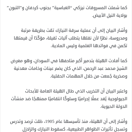
كما شملت المسروقات نيزكي “العباسية” بجنوب كردفان و”التبون”
بولاية النيل الأبيض.
وأشار البيان إلى أن عملية سرقة النيازك تمّت بطريقة مرتبة
ومدروسة، نظرًا لأن نقلها يتطلب آليات ثقيلة، مؤكّدًا أن قيمتها
تكمن في فوائدها العلمية وليس المادية.
كما أفادت الهيئة بتدمير أكبر متاحفها في السودان، وهو معرض
الشيخ محمد عبد الرحمن، الذي كان يضم عينات وخامات معدنية
وصخرية جُمعت من خلال المهمات الحقلية.
واعتبر البيان أن التخريب الذي طال الهيئة العامة للأبحاث
الجيولوجية يُعد عملًا إجراميًا وسلوكًا انتقاميًا ممنهجًا ضد منشآت
الدولة الحيوية.
وأشار إلى أن الهيئة، منذ تأسيسها عام 1905، ظلت ترصد وتدرس
وتسجل تأثيرات الظواهر الطبيعية، كسقوط النيازك والزلازل