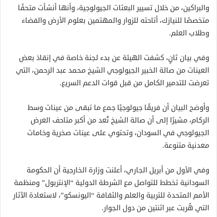
والبراكين، من خلال تسيير البعثات الجيولوجية، وأنها أنشأت متحفًا
متخصصًا للنيازك، أتاحته للزوار والمهتمين بعلوم الأرض والفضاء
وطلاب العلم.
وفي بيان ثانٍ، كشفت الهيئة عن بدء لجنة خاصة في إنقاذ بعض
العينات من صالة الخبير الجيولوجي الشيخ محمد عبد الرحمن، التي
تعرضت للتدمير الكامل من قبل قوات الدعم السريع.
وأوضح البيان أن فريقًا جيولوجيًا جمع ما تبقى من عينات وسط
الركام، مشيرًا إلى أن صالة الشيخ تُعد من أكبر متاحف العرض
الجيولوجي في السودان، وتحتوي على عينات صخرية وخامات
معدنية متنوعة.
وفي الأول من أبريل الجاري، أعلنت وزارة الخارجية أن الحكومة
السودانية تخطط للتواصل مع الشرطة الدولية “الإنتربول” ومنظمة
الأمم المتحدة للتربية والعلم والثقافة “اليونسكو”، لاستعادة الآثار
التي هُربت عبر اثنتين من دول الجوار.