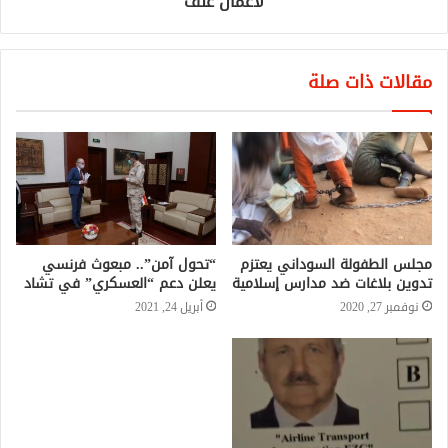
لأعمال عنف
مقالات ذات صلة
مجلس الطفولة السوداني يعتزم
“تحول آمن”.. مبعوث فرنسي
تدوين بلاغات ضد مدارس إسلامية
يعلن دعم “العسكري” في تشاد
نوفمبر 27, 2020
أبريل 24, 2021
مصرع واصابة 10 أشخاص في
اشتباكات طاحنة بولاية سنار
مايو 8, 2022