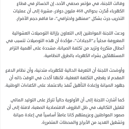
وقالت اللجنة، في مؤتمر صحفي الأحد، إن الخسائر في قطاع
الكهرباء قُدّرت بحوالي 468 مليون دولار، مشيرة إلى أن عمليات
التخريب جرت بشكل “ممنهج واحترافي”، ما فاقم حجم الأضرار.
ودعت اللجنة المواطنين إلى التعاون بإزالة التوصيلات العشوائية
المعروفة محلياً بـ”الجبادات”، مؤكدة أن هذه التوصيلات تتسبب في
أعطال متكررة وتزيد من تكلفة الصيانة، مشددة على أهمية التزام
المستهلكين بشراء الكهرباء بالطرق النظامية.
وأوضحت اللجنة أن التعرفة الحالية للكهرباء متدنية، وأن نظام الدفع
المقدم لا يغطي التكلفة الفعلية، لكنها أكدت في الوقت ذاته أن
جهود الصيانة وإعادة التأهيل تُنفذ بالاعتماد على الكفاءات الوطنية.
كما أشارت اللجنة إلى أن الأولوية حالياً تتركز على التوليد المائي
لتقليل التكاليف في ظل الظروف الاقتصادية الصعبة، لافتة إلى أن
صمود المواطنين وعزيمتهم كانا عاملاً أساسياً في إعادة صيانة
وتشغيل العديد من الأبراج والمحطات المتضررة.