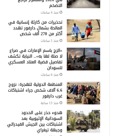
التضخم
منذ 4 ساعات
تحذيرات من كارثة إنسانية في
المالحة بشمال دارفور تهدد
أكثر من 270 ألف شخص
منذ 5 ساعات
«الزج باسم الإمارات في صراع
لا صلة لها به».. النيابة تكشف
تفاصيل قضية العتاد العسكري
للسودان
منذ 6 ساعات
المنظمة الدولية للهجرة: نزوح
6.6 آلاف شخص جراء اشتباكات
غرب دارفور
منذ 13 ساعة
هدوء حذر على الحدود
السودانية الإثيوبية بعد
اشتباكات بين الجيش الفيدرالي
وجبهة تيغراي