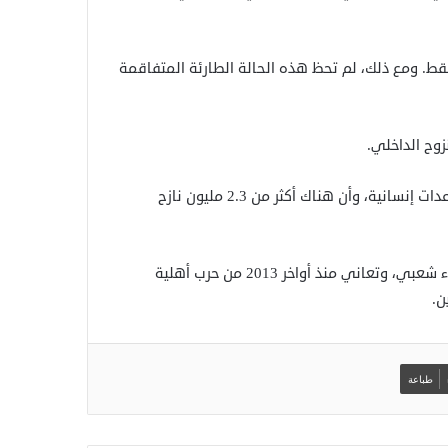
ن الماضيين فقط. ومع ذلك، لم تحظ هذه الحالة الطارئة المتفاقمة
زوح الداخلي.
وأشارت إلى أن نحو 10 ملايين شخص في البلاد بحاجة إلى مساعدات إنسانية، وأن هناك أكثر من 2.3 مليون نازح
وعام 2011، انفصلت دولة جنوب السودان عن السودان عبر استفتاء شعبي، وتعاني منذ أواخر 2013 من حرب أهلية
طباعة