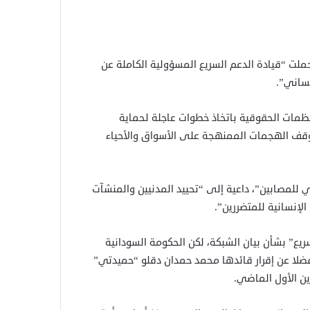
حملت “قيادة الدعم السريع المسؤولية الكاملة عن
نساني”.
نظمات الحقوقية باتخاذ خطوات عاجلة لحماية
لوقف الهجمات الممنهجة على الأسواق والأحياء
 للمصابين”، داعية إلى “تحييد المدنيين والمنشآت
إنسانية للمتضررين”.
الدعم السريع” بشأن بيان الشبكة، لكن الحكومة السودانية
فضلا عن إقرار قائدها محمد حمدان دقلو “حميدتي”
ين الأول الماضي.