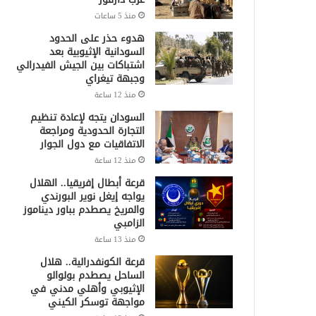
منذ 5 ساعات
هدوء حذر على الحدود
السودانية الإثيوبية بعد
اشتباكات بين الجيش الفيدرالي
وجبهة تيغراي
منذ 12 ساعة
السودان يتجه لإعادة تنظيم
التجارة الحدودية ومراجعة
الاتفاقيات مع دول الجوار
منذ 12 ساعة
قرعة أبطال إفريقيا.. الهلال
يواجه إيغل نوير البورندي
والمريخ يصطدم بباور ديناموز
الزامبي
منذ 13 ساعة
قرعة الكونفدرالية.. هلال
الساحل يصطدم بولوالو
الإثيوبي وأهلي مدني في
مواجهة توسكر الكيني