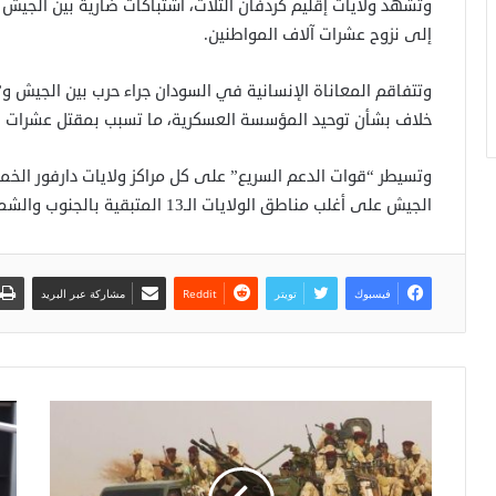
وتشهد ولايات إقليم كردفان الثلاث، اشتباكات ضارية بين الجيش 
إلى نزوح عشرات آلاف المواطنين.
خلاف بشأن توحيد المؤسسة العسكرية، ما تسبب بمقتل عشرات الآلاف ونزوح 
الجيش على أغلب مناطق الولايات الـ13 المتبقية بالجنوب والشمال والشرق والوسط، وبينها العاصمة الخرطوم.
فيسبوك
تويتر
مشاركة عبر البريد