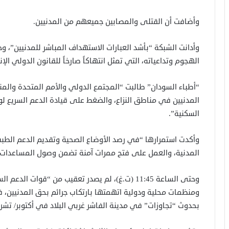
وأضافت أن القتلى والمصابين جميعهم من المدنيين.
وأدانت الشبكة “بأشد العبارات الاستهداف المباشر للمدنيين”، و
الهجوم وتداعياته، التي تمثل انتهاكاً صارخاً للقانون الدولي الإ
“أطباء السودان” طالبت “المجتمع الدولي والأمم المتحدة والم
المدنيين في مناطق النزاع، والضغط على قيادة الدعم السريع 
السكنية”.
وأكدت استمرارها “في رصد الأوضاع الصحية وتقديم الدعم الطبي
المدنية، والعمل على فتح ممرات آمنة تضمن وصول المساعدات ال
وحتى الساعة 11:45 (ت.غ)، لم يصدر تعقيب من “قوات 
ومنظمات محلية ودولية اتهمتها بارتكاب جرائم بحق المدنيين، 
بحدوث “تجاوزات” في مدينة الفاشر غربي البلاد في أكتوبر/ تشر