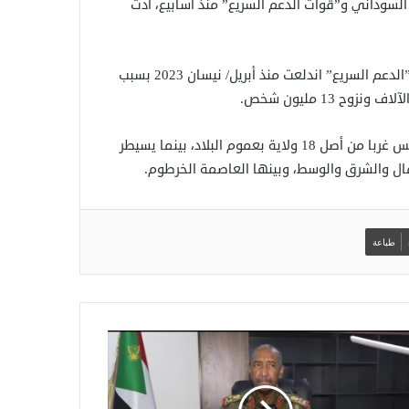
السوداني و”قوات الدعم السريع” منذ أسابيع، أدت
وتتفاقم المعاناة الإنسانية في السودان جراء حرب بين الجيش و”الدعم السريع” اندلعت منذ أبريل/ نيسان 2023 بسبب
13 مليون شخص.
وتسيطر “قوات الدعم السريع” على كل مراكز ولايات دارفور الخمس غربا من أصل 18 ولاية بعموم البلاد، بينما يسيطر
طباعة