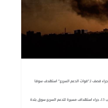
نت شبكة أطباء السودان، الاثنين، مقتل 5 أشخاص وإصابة 13، جراء قصف لـ”قوات الدعم السريع” استهدف سوقا
وقالت الشبكة الطبية المستقلة في بيان: “قتل 5 أشخاص وأصيب 13، جراء استهداف مسيرة للدعم السريع سوق بلدة