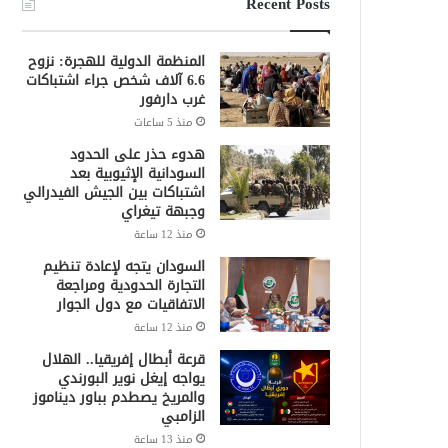
Recent Posts
المنظمة الدولية للهجرة: نزوح
6.6 آلاف شخص جراء اشتباكات
غرب دارفور
منذ 5 ساعات
هدوء حذر على الحدود
السودانية الإثيوبية بعد
اشتباكات بين الجيش الفيدرالي
وجبهة تيغراي
منذ 12 ساعة
السودان يتجه لإعادة تنظيم
التجارة الحدودية ومراجعة
الاتفاقيات مع دول الجوار
منذ 12 ساعة
قرعة أبطال إفريقيا.. الهلال
يواجه إيغل نوير البورندي
والمريخ يصطدم بباور ديناموز
الزامبي
منذ 13 ساعة