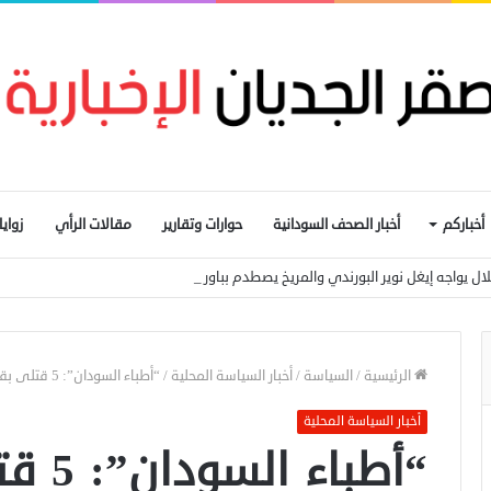
أخباركم
أخبار الصحف السودانية
حوارات وتقارير
مقالات الرأي
زواي
لال يواجه إيغل نوير البورندي والمريخ يصطدم بباور ديناموز الزامبي
الرئيسية
/
السياسة
/
أخبار السياسة المحلية
/
“أطباء السودان”: 5 قتلى بقصف “قوات تأسيس” سوقا بجنوب كردفان
أخبار السياسة المحلية
“أطبا