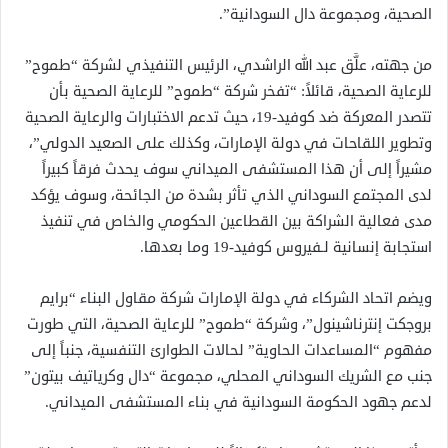
الصحية، ومجموعة دال السودانية”.
من جهته، علَّق عبد الله الراشدي، الرئيس التنفيذي لشركة “طموح”
للرعاية الصحية، قائلاً: “تفخر شركة “طموح” للرعاية الصحية بأن
تتصدر المعركة ضد كوفيد-19، حيث تدعم الاختبارات والرعاية الصحية
وتطوير اللقاحات في دولة الإمارات، وكذلك على الصعيد الدولي”،
مشيراً إلى أن هذا المستشفى الميداني سوف يحدث فرقاً كبيراً
لدى المجتمع السوداني الذي تأثر بشدة من الجائحة، وسوف يؤكد
مدى فعالية الشراكة بين القطاعين الحكومي والخاص في تنفيذ
استجابة إنسانية لـفيروس كوفيد-19 وما بعدها.
ويضم اتحاد الشركاء في دولة الإمارات شركة مقاول البناء “برايم
بروجكت إنترناشينول”، وشركة “طموح” للرعاية الصحية، التي طورت
مفهوم “المساعدات الحاوية” لحالات الطوارئ التنفسية، جنباً إلى
جنب مع الشريك السوداني المحلي، مجموعة “دال وكرياتيف بيتون”
لدعم جهود الحكومة السودانية في بناء المستشفى الميداني
.