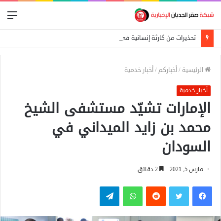
الق
تحذيرات من كارثة إنسانية في المالحة بشمال دارفور تهدد أكثر من 270 ألف شخص
الرئيسية
/
أخباركم
/
أخبار خدمية
أخبار خدمية
الإمارات تشيّد مستشفى الشيخ
محمد بن زايد الميداني في
السودان
مارس 5, 2021
2 دقائق
فيسبوك
تويتر
واتساب
تيلقرام