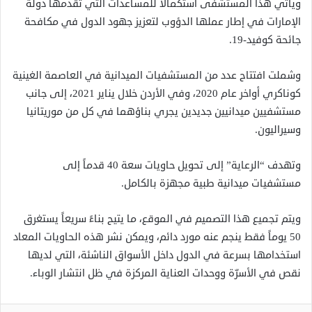
ويأتي هذا المستشفى استكمالاً للمساعدات التي تقدمها دولة
الإمارات في إطار عملها الدؤوب لتعزيز جهود الدول في مكافحة
جائحة كوفيد-19.
وشملت افتتاح عدد من المستشفيات الميدانية في العاصمة الغينية
كوناكري أواخر عام 2020، وفي الأردن خلال يناير 2021، إلى جانب
مستشفيين ميدانيين جديدين يجري بناؤهما في كل من موريتانيا
وسيراليون
.
وتهدف “الرعاية” إلى تحويل حاويات سعة 40 قدماً إلى
مستشفيات ميدانية طبية مجهزة بالكامل.
ويتم تجميع هذا التصميم في الموقع، ما يتيح بناءً سريعاً يستغرق
50 يوماً فقط ينجم عنه مورد دائم، ويمكن نشر هذه الحاويات المعاد
استخدامها بسرعة في الدول داخل الأسواق الناشئة، التي لديها
نقص في الأسرّة ووحدات العناية المركزة في ظل انتشار الوباء
.