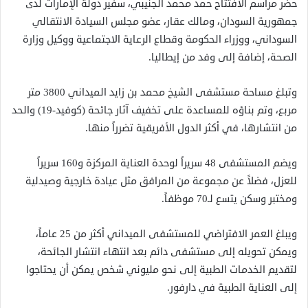
حضر مراسم الافتتاح حمد محمد الجنيبي، سفير دولة الإمارات لدى
جمهورية السودان، ومالك عقار، عضو مجلس السيادة الانتقالي
السوداني، ووزراء الحكومة وقطاع الرعاية الاجتماعية ووكيل وزارة
الصحة، إضافة إلى وفد من إيطاليا
.
وتبلغ مساحة مستشفى الشيخ محمد بن زايد الميداني 3800 متر
مربع، وتم بناؤه للمساعدة على تخفيف آثار جائحة (كوفيد-19) والحد
من انتشارها، في أكثر الدول الأفريقية تضرراً منها.
ويضم المستشفى 48 سريراً لوحدة العناية المركزة و160 سريراً
للعزل، فضلاً عن مجموعة من المرافق مثل عيادة خارجية وصيدلية
ومختبر وسكن يتسع لـ70 موظفاً
.
ويبلغ العمر الافتراضي للمستشفى الميداني أكثر من 25 عاماً،
ويمكن تحويله إلى مستشفى دائم بعد انتهاء انتشار الجائحة،
لتقديم الخدمات الطبية إلى نحو مليوني شخص يمكن أن يحتاجوا
إلى العناية الطبية في دارفور
.