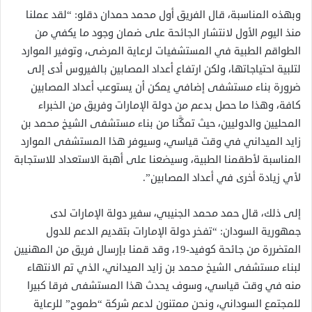
وبهذه المناسبة، قال الفريق أول محمد حمدان دقلو: “لقد عملنا
منذ اليوم الأول لانتشار الجائحة على ضمان وجود ما يكفي من
الطواقم الطبية في المستشفيات لرعاية المرضى، وتوفير الموارد
لتلبية احتياجاتها، ولكن ارتفاع أعداد المصابين بالفيروس أدى إلى
ضرورة بناء مستشفى إضافي يمكن أن يستوعب أعداد المصابين
كافة، وهذا ما حصل بدعم من دولة الإمارات وفريق من الخبراء
المحليين والدوليين، حيث تمكَّنا من بناء مستشفى الشيخ محمد بن
زايد الميداني في وقت قياسي، وسيوفر هذا المستشفى الموارد
المناسبة لأطقمنا الطبية، وسيضعنا على أهبة الاستعداد للاستجابة
لأي زيادة أخرى في أعداد المصابين”.
إلى ذلك، قال حمد محمد الجنيبي، سفير دولة الإمارات لدى
جمهورية السودان: “تفخر دولة الإمارات بتقديم الدعم للدول
المتضررة من جائحة كوفيد-19، وقد قمنا بإرسال فريق من المهنيين
لبناء مستشفى الشيخ محمد بن زايد الميداني، الذي تم الانتهاء
منه في وقت قياسي، وسوف يحدث هذا المستشفى فرقا كبيرا
للمجتمع السوداني، ونحن ممتنون لدعم شركة “طموح” للرعاية