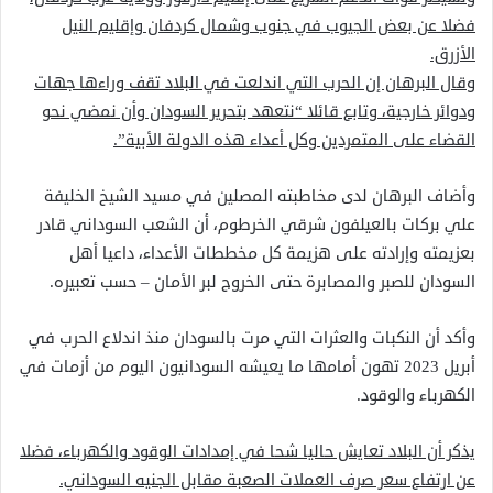
فضلا عن بعض الجيوب في جنوب وشمال كردفان وإقليم النيل
الأزرق.
وقال البرهان إن الحرب التي اندلعت في البلاد تقف وراءها جهات
ودوائر خارجية، وتابع قائلا “نتعهد بتحرير السودان وأن نمضي نحو
القضاء على المتمردين وكل أعداء هذه الدولة الأبية”.
وأضاف البرهان لدى مخاطبته المصلين في مسيد الشيخ الخليفة
علي بركات بالعيلفون شرقي الخرطوم، أن الشعب السوداني قادر
بعزيمته وإرادته على هزيمة كل مخططات الأعداء، داعيا أهل
السودان للصبر والمصابرة حتى الخروج لبر الأمان – حسب تعبيره.
وأكد أن النكبات والعثرات التي مرت بالسودان منذ اندلاع الحرب في
أبريل 2023 تهون أمامها ما يعيشه السودانيون اليوم من أزمات في
الكهرباء والوقود.
يذكر أن البلاد تعايش حاليا شحا في إمدادات الوقود والكهرباء، فضلا
عن ارتفاع سعر صرف العملات الصعبة مقابل الجنيه السوداني.