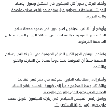
وأشاد البرهان بدور أهل العيلفون في تسهيل وصول الإمداد
للقوات المسلحة بالخرطوم قبل سقوط مدينة ود مدني عاصمة
ولاية الجزيرة.
وأوضح أن أهالي العيلفون لعبوا دورا في صمود محطة سلاح
المهندسين الموجودة بالمنطقة حتى استعاد الجيش السيطرة على
العاصمة الخرطوم.
وامتدح البرهان الدور الكبير للطرق الصوفية في نشر تعاليم الإسلام
السمحة مبيناً أن الصوفية ظلت دوماً بعيدة عن التطرف والغلو
والتشدد.
وأشار إلى إسهامات الطرق الصوفية في نشر قيم التعاضد
والتكاتف وسط المجتمع داعياً إلى ضرورة التمسك بنهج السلف
الصالح الذي يدعو للحق والتراحم والوحدة.
ورافق رئيس المجلس السيادي في زيارته للعيلفون الفريق محمد
علي صبير رئيس هيئة الاستخبارات.