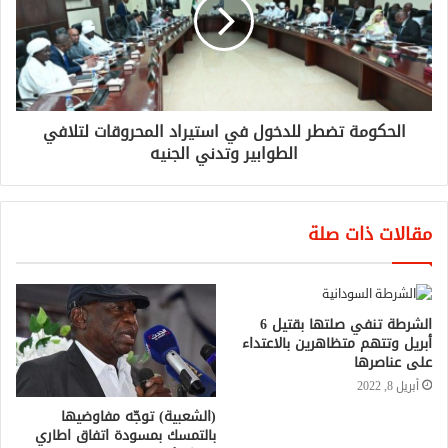
الحكومة تضطر للدخول في استيراد المحروقات لتلافي
الطوابير وتدني الجنيه
مقالات ذات صلة
الشرطة تنفي صلتها بقتيل 6
أبريل وتتهم متظاهرين بالاعتداء
على عناصرها
أبريل 8, 2022
(الشعبية) توجّه مفاوضيها
بالتمسك بمسودة اتفاق اطاري