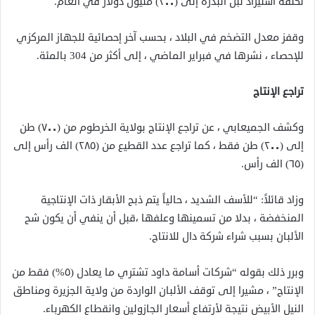
تكلفة استيراد لبن البدرة إلى (٢٠٠) مليون دولار في العام.
وقفز معدل التضخم في البلاد ، بحسب آخر إحصائية للجهاز المركزي
للإحصاء ، نشرها في فبراير الماضي ، إلى أكثر من 304 بالمئة.
تراجع الإنتاج
وكشف الجميعابي ، عن تراجع الإنتاج بولاية الخرطوم من (٧٠٠) طن
إلى (٢٠٠) طن فقط ، كما تراجع عدد القطيع من (٢٨٥) الف رأس إلى
(٦٥) الف رأس.
وزاد قائلاً: “للأسف الشديد ، حالياً يتم ذبح الأبقار ذات الإنتاجية
المنخفضة ، بدلا من تسمينها وعلفها ،قبل أن ينفي أن يكون شح
الألبان بسبب شراء شركة دال للانتاج.
وبرر ذلك بقوله “شركات أسامة داود تشتري ما يعادل (٥%) فقط من
الإنتاج” ، مشيرا إلى توقف الألبان الواردة من ولاية الجزيرة ومناطق
النيل الأبيض نتيجة لأرتفاع أسعار الجازولين وانقطاع الكهرباء.