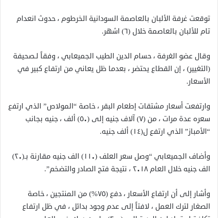
توقعت غرفة الألبان بالعاصمة السودانية الخرطوم ، حدوث انعدام
تام للألبان بالعاصمة خلال (٦) اشهر.
وقال عضو الغرفة ، حسام الدين الطيب الجميعابي ، وفقاً لـصحيفة
(التغيير) ، إن القطاع يحتضر ، بعدما ظل يعاني من ارتفاع كبير في
الأسعار.
وارتفعت أسعار مشتقات إطعام البقر ، خاصة “المولاص” الذي ارتفع
سعره عدة مرات ، من (٧) آلاف جنيه إلى (٥٠) ألف ، جنيه بجانب
“الأمباز” الذي ارتفع ل(١٤) ألف جنيه.
وأضاف الجميعابي “وصل سعر العلف (١١٠) الف جنيه مقارنة بـ(٢٠)
الف جنيه خلال العام ٢٠١٨ ، نتيجة فتح الصادر والتضخم”.
وأشار إلى أن ارتفاع الأسعار ، دفع (٧٥%) من المنتجين ، خاصة
الصغار لترك العمل ، لافتاً إلى عدم وجود بدائل ، في ظل ارتفاع