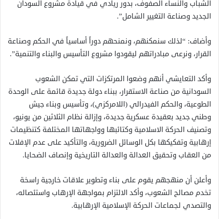
الشباب والنساء الصفوف، بدور ريادي في قيادة مشروع السودان
الجديد وصناعة التغيير الشامل”.
وأضاف: “لذلك سنمكنهم، ونمنحهم دوراً أساسياً في الحكم وصناعة
القرار، ونرعى مبادراتهم ليقودوا مشروع التأسيس والبناء والتنمية”.
وأكد التعايشي أنهم وضعوا المرتكزات التي تمكن الشعوب
السودانية من صناعة الاستقرار، ببناء دولة جديدة قائمة على الوحدة
الطوعية، والحكم الفيدرالي (اللامركزي)، وتأسيس وبناء جيش
وطني جديد بعقيدة عسكرية جديدة، وإزالة نظام الثلاثين من يونيو،
وتصنيف الحركة الاسلامية وكتائبها وواجهاتها المختلفة كتنظيمات
إرهابية وتفكيكها بكل الوسائل الضرورية، والتأكيد على عدم الإفلات
من العقاب وتحقيق العدالة والعدالة التاريخية وإنصاف الضحايا.
وأعلن أن منهجهم يقوم على بناء وتطوير علاقات خارجية راسخة
تخدم مصالح الشعوب، وأكد الالتزام بمواجهة الإرهاب واستئصاله،
والتصدي لجماعات الحركة الإسلامية الإرهابية.