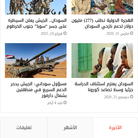
الهجرة الدولية تطلب (277) مليون
السودان.. الجيش يعلن السيطرة
دولار لدعم نازحي السودان
على جسر “سوبا” جنوب الخرطوم
مارس 31, 2026
فبراير 24, 2025
السودان يعتزم استئناف الدراسة
مسؤول سوداني: الجيش يدحر
جزئيا وسط تصاعد كورونا
الدعم السريع في منطقتين
بشمال دارفور
ديسمبر 31, 2020
منذ 4 أيام
الأخيرة
الأشهر
تعليقات