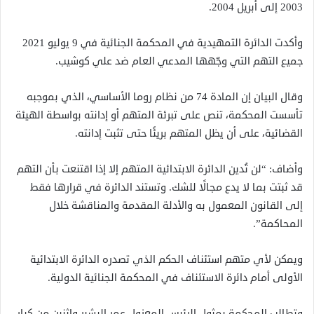
2003 إلى أبريل 2004.
وأكدت الدائرة التمهيدية في المحكمة الجنائية في 9 يوليو 2021
جميع التهم التي وجّهها المدعي العام ضد علي كوشيب.
وقال البيان إن المادة 74 من نظام روما الأساسي، الذي بموجبه
تأسست المحكمة، تنص على تبرئة المتهم أو إدانته بواسطة الهيئة
القضائية، على أن يظل المتهم بريئًا حتى تثبت إدانته.
وأضاف: “لن تُدين الدائرة الابتدائية المتهم إلا إذا اقتنعت بأن التهم
قد ثبتت بما لا يدع مجالًا للشك. وتستند الدائرة في قرارها فقط
إلى القانون المعمول به والأدلة المقدمة والمناقشة خلال
المحاكمة”.
ويمكن لأي متهم استئناف الحكم الذي تصدره الدائرة الابتدائية
الأولى أمام دائرة الاستئناف في المحكمة الجنائية الدولية.
وتطالب المحكمة بمثول الرئيس المعزول عمر البشير واثنين من كبار