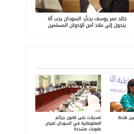
خالد عمر يوسف يحذّر: السودان يجب ألا
يتحول إلى ملاذ آمن للإخوان المسلمين
مين هدنة
تعديلات على قانون جرائم
المعلوماتية في السودان تفرض
عقوبات مشددة