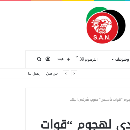
℃
39
تسجيل
بحث
ا ومنوعات
تابعنا
الخرطوم
من نحن
إتصل بنا
الدخول
عن
وم “قوات تأسيس” جنوب شرقي البلاد
دى لهجوم “قوات