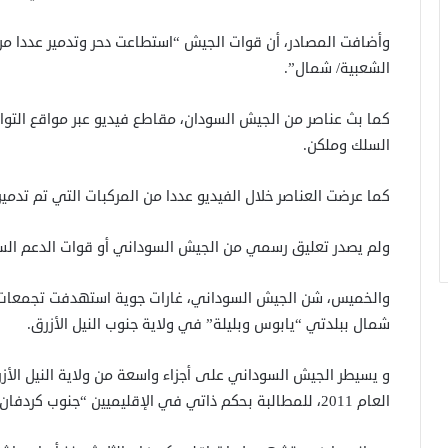
وأضافت المصادر، أن قوات الجيش “استطاعت دحر وتدمير عددا من 
الشعبية/ شمال”.
كما بث عناصر من الجيش السودان، مقاطع فيديو عبر مواقع التو
السلك وملكن.
كما عرضت العناصر خلال الفيديو عددا من المركبات التي تم تدمير
ولم يصدر تعليق رسمي من الجيش السوداني أو قوات الدعم السر
والخميس، شن الجيش السوداني، غارات جوية استهدفت تجمعات قو
شمال ببلدتي “يابوس وبليلة” في ولاية جنوب النيل الأزرق.
و يسيطر الجيش السوداني على أجزاء واسعة من ولاية النيل الأزر
العام 2011، للمطالبة بحكم ذاتي في الإقليميين “جنوب كردفان والنيل الأزرق”.