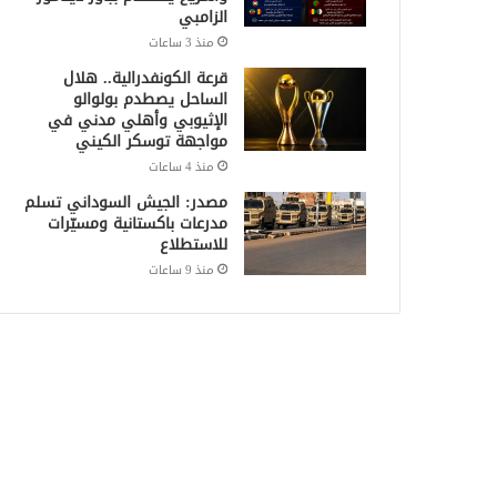
الزامبي
منذ 3 ساعات
قرعة الكونفدرالية.. هلال
الساحل يصطدم بولوالو
الإثيوبي وأهلي مدني في
مواجهة توسكر الكيني
منذ 4 ساعات
مصدر: الجيش السوداني تسلم
مدرعات باكستانية ومسيّرات
للاستطلاع
منذ 9 ساعات