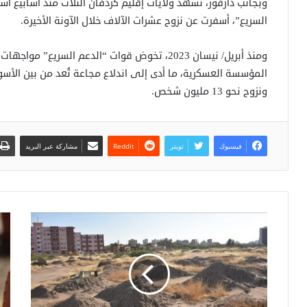
وبجانب دارفور، تشهد ولايات إقليم كردفان الثلاث منذ أسابيع ا
السريع”، أسفرت عن نزوح عشرات الآلاف خلال الآونة الأخيرة.
ومنذ أبريل/ نيسان 2023، تخوض قوات “الدعم الس
المؤسسة العسكرية، ما أدى إلى اندلاع مجاعة تُعد من بين الأسوأ
ونزوح نحو 13 مليون شخص.
فيسبوك
تويتر
مشاركة عبر البريد