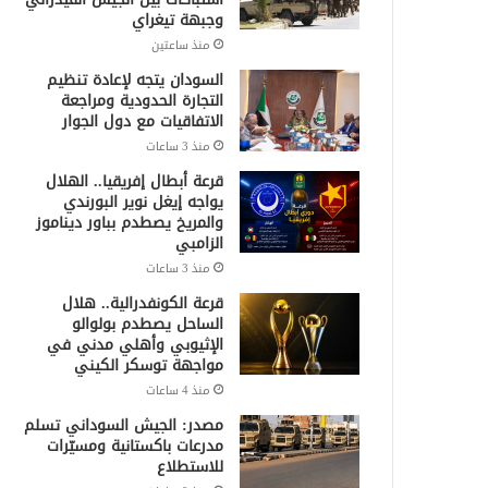
وجبهة تيغراي
منذ ساعتين
السودان يتجه لإعادة تنظيم
التجارة الحدودية ومراجعة
الاتفاقيات مع دول الجوار
منذ 3 ساعات
قرعة أبطال إفريقيا.. الهلال
يواجه إيغل نوير البورندي
والمريخ يصطدم بباور ديناموز
الزامبي
منذ 3 ساعات
قرعة الكونفدرالية.. هلال
الساحل يصطدم بولوالو
الإثيوبي وأهلي مدني في
مواجهة توسكر الكيني
منذ 4 ساعات
مصدر: الجيش السوداني تسلم
مدرعات باكستانية ومسيّرات
للاستطلاع