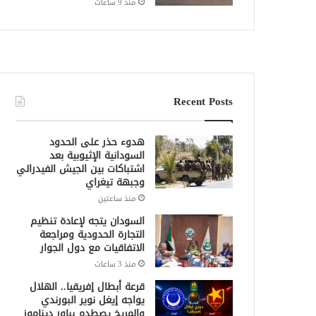
منذ 9 ساعات
Recent Posts
هدوء حذر على الحدود
السودانية الإثيوبية بعد
اشتباكات بين الجيش الفيدرالي
وجبهة تيغراي
منذ ساعتين
السودان يتجه لإعادة تنظيم
التجارة الحدودية ومراجعة
الاتفاقيات مع دول الجوار
منذ 3 ساعات
قرعة أبطال إفريقيا.. الهلال
يواجه إيغل نوير البورندي
والمريخ يصطدم بباور ديناموز