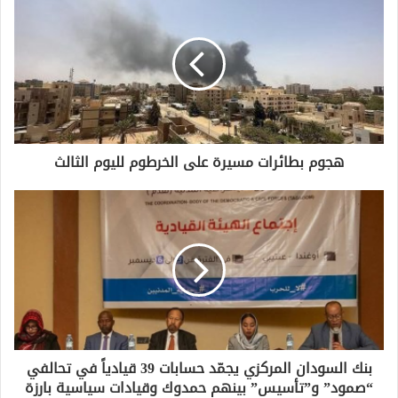
هجوم بطائرات مسيرة على الخرطوم لليوم الثالث
بنك السودان المركزي يجمّد حسابات 39 قيادياً في تحالفي
“صمود” و”تأسيس” بينهم حمدوك وقيادات سياسية بارزة