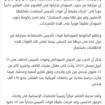
إن مرتزقة من جنوب السودان شاركوا في الهجوم على الفاشر، داعياً
جوبا إلى “إدراك حقيقة أن قوات تأسيس استنفدت مقاتليها
الأصليين ولم يبقَ لها سوى الاستئجار”. ولم تصدر حكومة جنوب
السودان تعليقاً فورياً على هذه التصريحات.
وتتهم الحكومة السودانية قوات تأسيس بالاستعانة بمرتزقة من
دول عدة في حربها ضد الجيش، بينما تنفي تلك القوات هذه
الاتهامات باستمرار.
يُذكر أن الحرب بين الجيش السوداني وقوات تأسيس اندلعت في 15
أبريل/نيسان 2023، وأدت إلى مقتل عشرات الآلاف وتشريد أكثر من
15 مليون شخص بين نازح ولاجئ، وفق تقارير أممية ومحلية. فيما
قدّرت دراسة صادرة عن جامعات أمريكية عدد القتلى بنحو 130 ألف
شخص.
وتُعد مدينة الفاشر مركزاً رئيسياً للعمليات الإنسانية في ولايات
دارفور الخمس، وقد فرضت عليها قوات تأسيس حصاراً منذ 10 مايو/