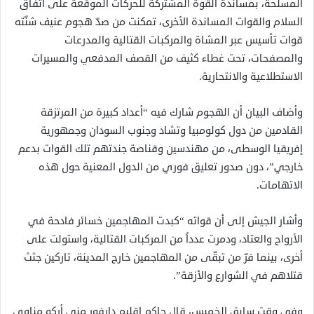
المسلحة، بمساندة القوة المشتركة للحركات الموقعة على اتفاق
السلام والقوات المساندة الأخرى، تمكنت من صدّ هجوم عنيف شنّته
قوات تأسيس عبر المشاة والمركبات القتالية والمدرعات
والمصفحات، تحت غطاء كثيف من القصف المدفعي والمسيرات
الاستطلاعية والانتحارية.
وأضاف البيان أن الهجوم شارك فيه “أعداد كبيرة من المرتزقة
القادمين من دول كولومبيا وتشاد وجنوب السودان وجمهورية
إفريقيا الوسطى، من مهندسين وقناصة جندتهم تلك القوات بدعم
خارجي”، دون صدور تعليق فوري من الدول المعنية حول هذه
الاتهامات.
وأشار الجيش إلى أن قواته “كبدت المهاجمين خسائر فادحة في
الأرواح والعتاد، ودمرت عدداً من المركبات القتالية، واستولت على
أخرى، بينما فرّ من تبقّى من المهاجمين خارج المدينة، تاركين جثث
قتلاهم في الشوارع والأزقة”.
وفي وقت سابق الخميس، قال حاكم إقليم دارفور مني أركو مناوي