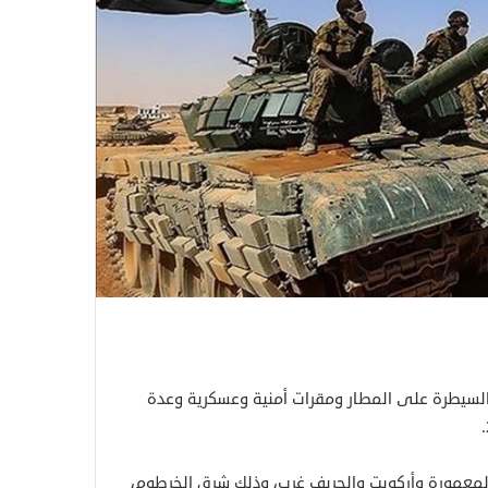
السيطرة على المطار ومقرات أمنية وعسكرية وعدة
المعمورة وأركويت والجريف غرب، وذلك شرق الخرطوم،