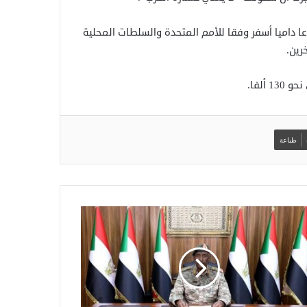
الجيش وقوات الدعم السريع يخوضان منذ أبريل 2023 صراعا داميا أسفر وفقا للأمم المتحدة والسلطات المحلية
ألفا.
طباعة