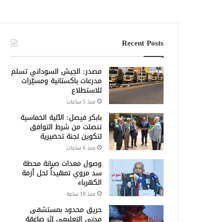
Recent Posts
مصدر: الجيش السوداني تسلم
مدرعات باكستانية ومسيّرات
للاستطلاع
منذ 5 ساعات
بابكر فيصل: الآلية الخماسية
تنصلت من شرط التوافق
لتكوين لجنة تحضيرية
منذ 6 ساعات
وصول معدات صيانة محطة
سد مروي تمهيداً لحل أزمة
الكهرباء
منذ 18 ساعة
حريق محدود بمستشفى
مدني التعليمي إثر صاعقة