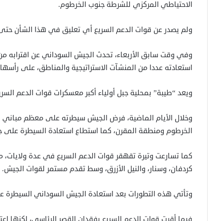
الاحتياطي المركزي للشرطة جنوب الخرطوم.
ولم يصدر عن قوات الدعم السريع أي تعليق في هذا الشأن حتى الساعة :40
وفي وقت سابق الأربعاء، تحدث الجيش السوداني عن اقترابه م
استعادته عددا من المنشآت الاستراتيجية والمناطق، على رأسها
ويعد “طيبة” بمحلية جبل أولياء أكبر معسكرات قوات الدعم السريع
وخلال الأيام الماضية، فرض الجيش سيطرته على معظم مباني ا
الخرطوم ومنطقة المقرن، كما استطاع استعادة السيطرة على جز
كما تسارعت وتيرة تقهقر قوات الدعم السريع في عدة ولايات، من
كردفان، وسنار، والنيل الأزرق، وسط تقدم مستمر لقوات الجيش.
وتأتي هذه التطورات بعد استعادة الجيش السوداني السيطرة عل
فيما أقرت قوات الدعم السريع بفقدان القصر الرئاسي، لكنها اع