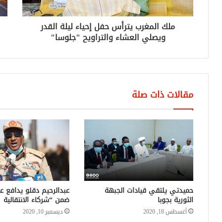
ملك المغرب يترأس حفل إحياء ليلة القدر
ويصلي العشاء والتراويح "جلوسا"
مقالات ذات صلة
حميدتي يلتقي قيادات الجبهة
عبدالرحيم دقلو يدافع عن
الثورية بجوبا
ضمن “شركاء الانتقالية
أغسطس 18, 2020
ديسمبر 10, 2020