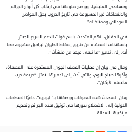
ومساندي المليشيا، ويوضح ضلوعها في ارتكاب كل أنواع الجرائم
والانتهاكات غير المسبوقة في تاريخ الحروب بحق المواطن
السوداني وممتلكاته”.
في المقابل، اتهم المتحدث باسم قوات الدعم السريع الجيش
باستهداف المصفاة عن طريق إسقاط الطيران لبراميل متفجرة، مما
أدى إلى تدمير “ما تبقى فيها من منشآت”.
وقال في بيان إن عمليات القصف الجوي المستمرة على المصفاة،
وآخرها صباح اليوم، والتي أدت إلى تدميرها، تمثل “جريمة حرب
مكتملة الأركان”.
ودان المتحدث هذه التصرفات ووصفها بـ”البربرية”، داعيًا المنظمات
الدولية إلى الاضطلاع بدورها في توثيق هذه الجرائم وتقديم
مرتكبيها للعدالة.