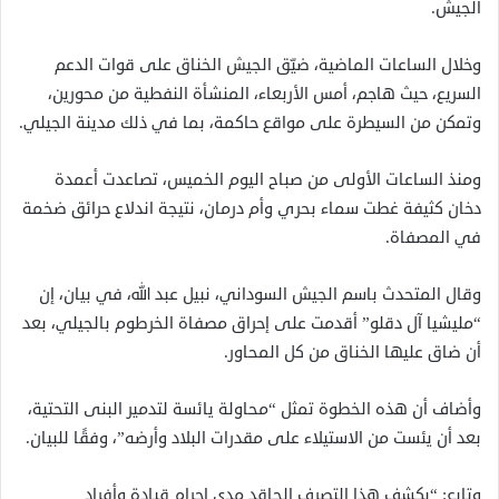
الجيش.
وخلال الساعات الماضية، ضيّق الجيش الخناق على قوات الدعم
السريع، حيث هاجم، أمس الأربعاء، المنشأة النفطية من محورين،
وتمكن من السيطرة على مواقع حاكمة، بما في ذلك مدينة الجيلي.
ومنذ الساعات الأولى من صباح اليوم الخميس، تصاعدت أعمدة
دخان كثيفة غطت سماء بحري وأم درمان، نتيجة اندلاع حرائق ضخمة
في المصفاة.
وقال المتحدث باسم الجيش السوداني، نبيل عبد الله، في بيان، إن
“مليشيا آل دقلو” أقدمت على إحراق مصفاة الخرطوم بالجيلي، بعد
أن ضاق عليها الخناق من كل المحاور.
وأضاف أن هذه الخطوة تمثل “محاولة يائسة لتدمير البنى التحتية،
بعد أن يئست من الاستيلاء على مقدرات البلاد وأرضه”، وفقًا للبيان.
وتابع: “يكشف هذا التصرف الحاقد مدى إجرام قيادة وأفراد