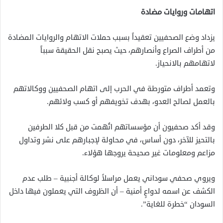
اتهامات وروايات مضادة
يزداد وضع الصحفيين تعقيداً بسبب حملات الاتهام والروايات المضادة
من أطراف الصراع وأنصارهم، حيث يصبح نقل الحقيقة سبباً
لاتهامهم بالانحياز.
وتعمد أطراف متورطة في الحرب إلى اتهام الصحفيين ووكالاتهم
بالعمل لصالح العدو، بهدف تخويفهم أو كسب ولائهم.
وقد أكد صحفيون أن مؤسساتهم اتُهمت من قبل كلا الطرفين
بالتحيز للآخر، دون أساس، في محاولة لإجبارهم على نشر وتداول
مزاعم ومعلومات غير صحيحة يروجها هؤلاء.
ويروي صحفي سوداني يعمل مراسلاً لوكالة أجنبية – طلب عدم
الكشف عن اسمه لدواعٍ أمنية – أن الظروف التي يعملون فيها داخل
السودان “خطرة للغاية”.