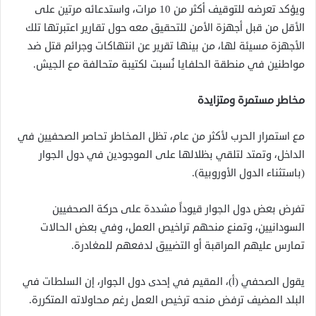
ويؤكد تعرضه للتوقيف أكثر من 10 مرات، واستدعائه مرتين على
الأقل من قبل أجهزة الأمن للتحقيق معه حول تقارير اعتبرتها تلك
الأجهزة مسيئة لها، من بينها تقرير عن انتهاكات وجرائم قتل ضد
مواطنين في منطقة الحلفايا نُسبت لكتيبة متحالفة مع الجيش.
مخاطر مستمرة ومتزايدة
مع استمرار الحرب لأكثر من عام، تظل المخاطر تحاصر الصحفيين في
الداخل، وتمتد لتلقي بظلالها على الموجودين في دول الجوار
(باستثناء الدول الأوروبية).
تفرض بعض دول الجوار قيوداً مشددة على حركة الصحفيين
السودانيين، وتمنع منحهم تراخيص العمل، وفي بعض الحالات
تمارس عليهم المراقبة أو التضييق لدفعهم للمغادرة.
يقول الصحفي (أ)، المقيم في إحدى دول الجوار، إن السلطات في
البلد المضيف ترفض منحه ترخيص العمل رغم محاولاته المتكررة.