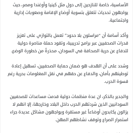
الأساسية، خاصة للنازحين إلى دول مثل كينيا وأوغندا ومصر، حيث
يواجهون تحديات تتعلق بتسوية أوضاع الإقامة وصعوبات إدارية
واجتماعية.
وأكد أسامة أن “مراسلون بلا حدود” تعمل بالتوازي على تعزيز
قدرات الصحفيين عبر برامج تدريبية، وتقود حملة مناصرة دولية
للدفاع عن حرية الصحافة في السودان، محذرةً من خطورة الوضع.
وشدد على أن الهدف هو ضمان حماية الصحفيين، تسهيل إعادة
توطينهم بأمان، والدفاع عن حقهم في نقل المعلومات بحرية رغم
قسوة الحرب.
والجدير بالذكر، ان عدة منظمات دولية قدمت مساعدات للصحفيين
السودانيين الذين شردتهم الحرب داخل البلاد وخارجها، إلإ انهم لا
يزالون يكابدون أوضاعاً غير مستقرة ويواجهون مشاكل عديدة جراء
استمرار الصراع وتوقف نشاطهم المهن.