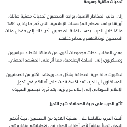
تحديات مهنية جسيمة
إلى جانب المخاطر الأمنية، يواجه الصحفيون تحديات مهنية هائلة.
أبرزها توقف معظم المؤسسات الإعلامية، التي دُمر ما يقارب 90%
منها خلال الحرب، بحسب نقابة الصحفيين. أدى ذلك إلى فقدان مئات
الصحفيين لوظائفهم ومصادر دخلهم.
وفي المقابل، دخلت مجموعات أخرى، من ضمنها نشطاء سياسيون
وعسكريون، إلى الساحة الإعلامية، مما أثر على المشهد المهني.
تدهورت حالة حرية الصحافة بشكل حاد، ويعتقد الكثير من الصحفيون
المستقلون أن الحرب تعد نكسة قضت على آمالهم في تحول
الإعلام السوداني إلى إعلام حر ونزيه، بعد ثورة ديسمبر المجيدة
تأثير الحرب على حرية الصحافة: شبح التحيز
ألقت الحرب بظلالها على مهنية العديد من الصحفيين، حيث أظهر
البعض تحيزاً مباشراً لأحد أطراف الصراع في تغطياتهم وتقاريرهم.