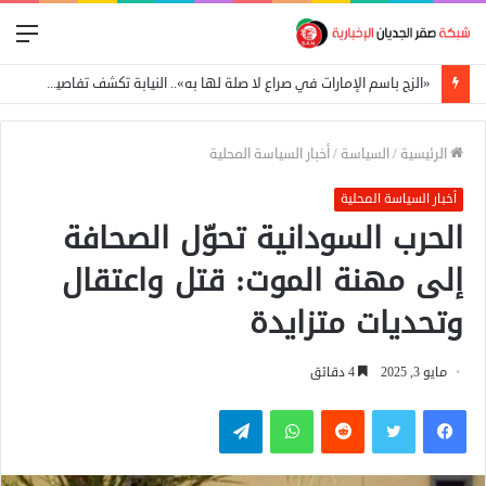
الق
«الزج باسم الإمارات في صراع لا صلة لها به».. النيابة تكشف تفاصيل قضية العتاد العسكري للسودان
الرئيسية
/
السياسة
/
أخبار السياسة المحلية
أخبار السياسة المحلية
الحرب السودانية تحوّل الصحافة
إلى مهنة الموت: قتل واعتقال
وتحديات متزايدة
مايو 3, 2025
4 دقائق
فيسبوك
تويتر
واتساب
تيلقرام