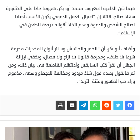
فيما شن الداعية المعروف محمد أبو بكر، هجوما حادا على الدكتورة
سعاد صالح، قائلا إن “اعتزال العمل الدعوي يكون الأنسب أحيانا
لصالح الشخص والدعوة وعدم اتخاذ أقواله ذريعة للطعن في
الإسلام”.
وأضاف أبو بكر، أن “الخمر والحشيش وسائر أنواع المخدرات محرمة
شرعا بلا خلاف، ومجرمة قانونا بلا نزاع ولا فصال، ويكفي لإزالة
الجهل أن نقرأ كتب السابقين وأدلتهم القاطعة في بيان ذلك، ومن
ثم فالقول بضده قول شاذ مردود ومخالفة للإجماع وسعي مذموم
وراء حب الظهور وفتنة الترند”.