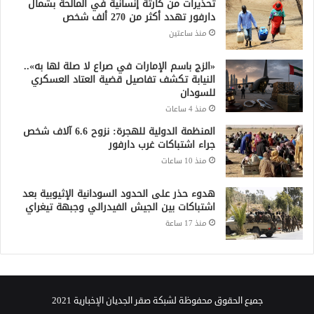
تحذيرات من كارثة إنسانية في المالحة بشمال
دارفور تهدد أكثر من 270 ألف شخص
منذ ساعتين
«الزج باسم الإمارات في صراع لا صلة لها به»..
النيابة تكشف تفاصيل قضية العتاد العسكري
للسودان
منذ 4 ساعات
المنظمة الدولية للهجرة: نزوح 6.6 آلاف شخص
جراء اشتباكات غرب دارفور
منذ 10 ساعات
هدوء حذر على الحدود السودانية الإثيوبية بعد
اشتباكات بين الجيش الفيدرالي وجبهة تيغراي
منذ 17 ساعة
جميع الحقوق محفوظة لشبكة صقر الجديان الإخبارية 2021