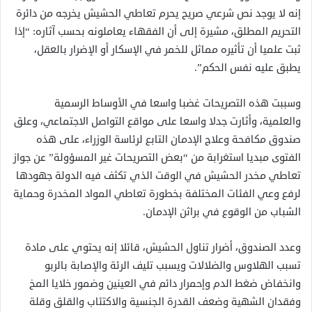
إنه لا يوجد نص شرعي صريح يحرم تعاطي الحشيش يخرجه من دائرة
التحريم المطلق، مشيرة إلى أن الفقهاء يعاملونه بحسب آثاره: “إذا
ثبت علميا أن تأثيره مماثل للخمر في الإسكار أو الإضرار بالعقل،
يطبق عليه نفس الحكم”.
وسببت هذه التصريحات غضبا واسعا في الأوساط الرسمية
والعلمية، وأثارت جدلا واسعا على مواقع التواصل الاجتماعي، وعلق
صندوق مكافحة وعلاج الإدمان التابع لرئاسة الوزراء، على هذه
الفتوى مبديا استغرابة من “بعض التصريحات غير المسؤولة” عن جواز
تعاطي مخدر الحشيش في الوقت الذي تكثف فيه الدولة جهودها
لرفع وعي الفئات المختلفة بخطورة تعاطي المواد المخدرة وحماية
الشباب من الوقوع في براثن الإدمان.
وعدد الصندوق، أضرار تناول الحشيش، قائلا إنه يحتوي على مادة
تسبب الهلاوس والضلالات ويسبب تليف الرئة والإصابة بالربو
وانخفاض ضغط الدم وإحمرار دائم في العينين وضمور خلايا المخ
وفقدان الشهية وضعف القدرة الجنسية والاكتئاب والقلق وقلة