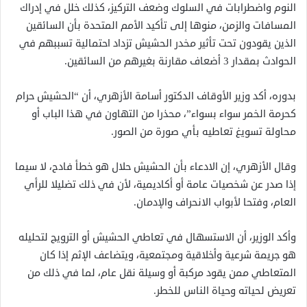
النوم واضطرابات في السلوك وضعف التركيز، كذلك خلل في إدراك
المسافات والزمن، منوها إلى تأكيد الأمم المتحدة بأن السائقين
الذين يقودون تحت تأثير مخدر الحشيش تزداد احتمالية تسببهم في
الحوادث بمقدار 3 أضعاف مقارنة بغيرهم من السائقين.
بدوره، أكد وزير الأوقاف الدكتور أسامة الأزهري، أن “الحشيش حرام
كحرمة الخمر سواء بسواء”، محذرا من التهاون في هذا الباب أو
محاولة تسويغ تعاطيه بأي صورة من الصور.
وقال الأزهري، إن الادعاء بأن الحشيش حلال هو خطأ فادح، لا سيما
إذا صدر عن شخصيات عامة أو أكاديمية، لأن في ذلك تضليلا للرأي
العام، وفتحا لأبواب الانحراف والإدمان.
وأكد الوزير، أن الاستسهال في تعاطي الحشيش أو الترويج لتحليله
هو جريمة شرعية وأخلاقية ومجتمعية، ويتضاعف الإثم إذا كان
المتعاطي ممن يقود مركبة أو وسيلة نقل عام، لما في ذلك من
تعريض لحياته وحياة الناس للخطر.