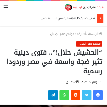
الق
تحذيرات من كارثة إنسانية في المالحة بشمال دارفور تهدد أكثر من 270 ألف شخص
الرئيسية
/
أخباركم
/
مجتمع صقر الجديان
مجتمع صقر الجديان
“الحشيش حلال!”.. فتوى دينية
تثير ضجة واسعة في مصر وردودا
رسمية
يوليو 27, 2025
2 دقائق
فيسبوك
تويتر
واتساب
تيلقرام