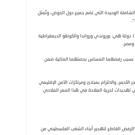
 الشاملة الوحيدة التي تضم جميع دول الحوض، وتُمثل
.
ويجري نهر النيل لمسافة 6 آلاف و650 كيلومترا، وتتشارك فيه 11 دولة هي: بوروندي ورواندا والكونغو الديمقراطية
 ومصر.
تجمع بسبب رفضهما المساس بحصتهما المائية ضمن
الأحمر، والالتزام بمبادئ ومرتكزات الأمن الإقليمي
ي تهديدات لحرية الملاحة في هذا الممر الملاحي
لرفض القاطع لتهجير أبناء الشعب الفلسطيني من