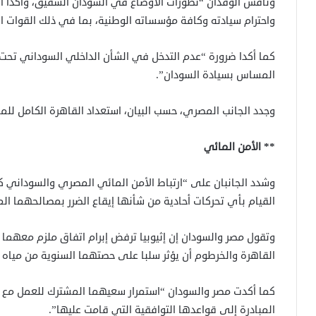
وناقش الوفدان “تطورات الأوضاع في السودان الشقيق، وأكدا أ
واحترام سيادته وكافة مؤسساته الوطنية، بما في ذلك القوات ا
كما أكدا ضرورة “عدم التدخل في الشأن الداخلي السوداني تح
المساس بسيادة السودان”.
وجدد الجانب المصري، حسب البيان، استعداد القاهرة الكامل لل
** الأمن المائي
وشدد الجانبان على “ارتباط الأمن المائي المصري والسوداني كجزء
القيام بأي تحركات أحادية من شأنها إيقاع الضرر بمصالحهما الما
وتقول مصر والسودان إن إثيوبيا ترفض إبرام اتفاق ملزم معهما
القاهرة والخرطوم أن يؤثر سلبا على حصتهما السنوية من مياه نه
كما أكدت مصر والسودان “استمرار سعيهما المشترك للعمل مع دو
المبادرة إلى قواعدها التوافقية التي قامت عليها”.