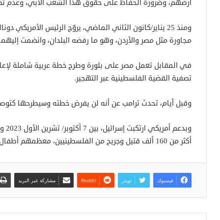
أرضهم، وضرورة الحفاظ على حقوق هذا الشعب الأبي، وعدم تصف
ومنذ 25 يناير/كانون الثاني الماضي، يروّج الرئيس الأمريك
مجاورة مثل مصر والأردن، وهو ما رفضه البلدان، وانضمت إليهما
في المقابل تعمل مصر على بلورة وطرح خطة عربية شاملة لإعاد
تصفية القضية الفلسطينية عبر التهجير.
وقبل أيام، تحدث ترامب عن أنه لن يفرض خطته وسيطرحها كتوصي
أكثر من 160 ألف قتيل وجريح من الفلسطينيين، معظمهم أطفال ونساء، وما يزيد على 14 ألف مفقود.
فيسبوك
تويتر
مشاركة عبر البريد