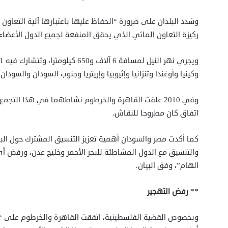
وشدد البلدان على ضرورة “الحفاظ عليها باعتبارها آلية التعاون
ركيزة التعاون المائي الذي يحقق المنفعة لجميع الدول الأعضاء”
وكينيا وأوغندا وتنزانيا وإثيوبيا وإريتريا وجنوب السودان والسودان
وفي 2010 علقت القاهرة والخرطوم نشاطهما في هذا ال
اتفاق كان مطروحا للنقاش.
كما أكدت مصر والسودان أهمية تعزيز التنسيق المشترك حول البحر 
والتنسيق مع الدول المشاطئة للبحر الأحمر وخليج عدن، ورفض أ
الهام”، وفق البيان.
** رفض التهجير
وبخصوص القضية الفلسطينية، اتفقت القاهرة والخرطوم على “ا