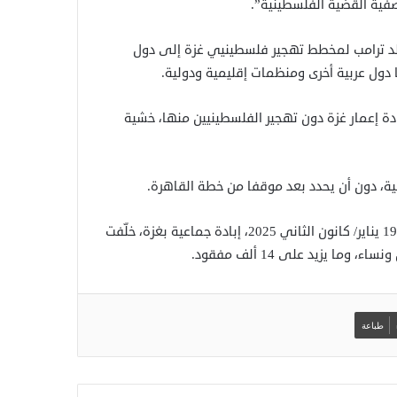
ية القضية الفلسطينية”.
ي دونالد ترامب لمخطط تهجير فلسطينيي غزة إلى دول
 دول عربية أخرى ومنظمات إقليمية ودولية.
ة إعمار غزة دون تهجير الفلسطينيين منها، خشية
ة، دون أن يحدد بعد موقفا من خطة القاهرة.
وبدعم أمريكي ارتكبت إسرائيل، بين 7 أكتوبر/ تشرين الأول 2023 و19 يناير/ كانون الثاني 2025، إبادة جماعية بغزة، خلّفت
طباعة