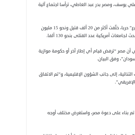
علي يوسف، ومصر بدر عبد العاطي، ترأسا اجتماع آلية
ومنذ أبريل/ نيسان 2023، يخوض الجيش السوداني و”الدعم السريع” حربا، خلّفت أكثر من 20 ألف قتيل ونحو 15 مليون
امعات أمريكية عدد القتلى بنحو 130 ألفا.
 أن مصر “ترفض قيام أي إطار آخر أو حكومة موازية
دان”، وفق البيان.
الثنائية، إلى جانب الشؤون الإقليمية، و”تم الاتفاق
الإفريقي”.
ماع تم بناء على دعوة مصر، واستعرض مختلف أوجه