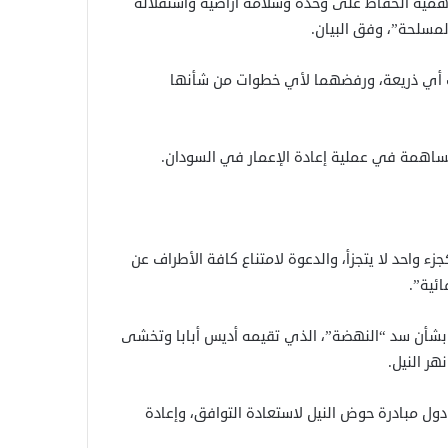
همية الحفاظ على وحدة وسلامة أراضيه واستقلاله
لمسلحة”، وفق البيان.
ت أي ذريعة، ورفضهما لأي خطوات من شأنها
مساهمة في عملية إعادة الإعمار في السودان.
 واحد لا يتجزأ، والدعوة لامتناع كافة الأطراف عن
ئية”.
 بشأن سد “النهضة”، الذي تقيمه أديس أبابا وتخشى
ر النيل.
ل مبادرة حوض النيل لاستعادة التوافق، وإعادة