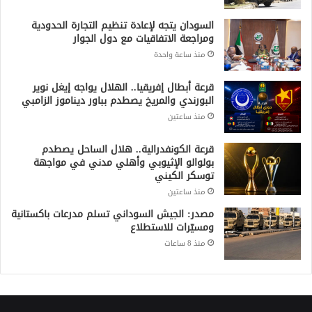
السودان يتجه لإعادة تنظيم التجارة الحدودية
ومراجعة الاتفاقيات مع دول الجوار
منذ ساعة واحدة
قرعة أبطال إفريقيا.. الهلال يواجه إيغل نوير
البورندي والمريخ يصطدم بباور ديناموز الزامبي
منذ ساعتين
قرعة الكونفدرالية.. هلال الساحل يصطدم
بولوالو الإثيوبي وأهلي مدني في مواجهة
توسكر الكيني
منذ ساعتين
مصدر: الجيش السوداني تسلم مدرعات باكستانية
ومسيّرات للاستطلاع
منذ 8 ساعات