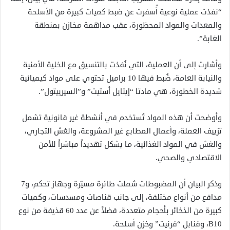
“نفذت عملية نوعية أُسفرت عن ضبط كميات كبيرة من الأسلحة
والمعدات والمواد المحظورة، عقب مداهمة مخازن بمنطقة
الغابة”.
وأشارت إلى أن العملية، التي نُفذت بالتنسيق مع الخلية الأمنية
والنيابة العامة، ضُبط فيها 10 براميل تحتوي على مواد كيميائية
شديدة الخطورة، هي مادتا “إيثايل أستيت” و”السيرييتول”.
وأوضحت أن هذه المواد تُستخدم في أنشطة غير قانونية تشمل
تزييف العملة، وأعمال المطابع غير المشروعة، والغش التجاري،
والغش في المواد الغذائية، ما يشكل تهديداً مباشراً للأمن
الاقتصادي والصحي.
وذكر البيان أن المضبوطات شملت طائرة مسيّرة وجهاز تحكم، و7
مدافع من أنواع مختلفة، إلى جانب قناصات ومسدسات، وكميات
كبيرة من الذخائر بأحجام متعددة، فضلاً عن عدد 60 قذيفة من نوع
B10، وقنابل “قرنيت” وخزن أسلحة.