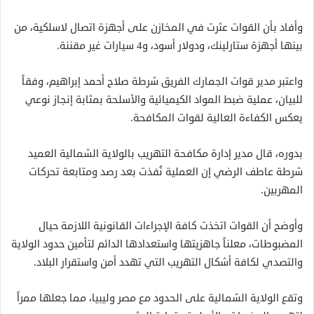
وأفاد بأن القوات عثرت في المخازن على أجهزة اتصال لاسلكية، من
بينها أجهزة ستارلينك، ودولار أسود، و4 سيارات غير مقننة.
واعتبر مدير قوات الجمارك الفريق شرطة صلاح أحمد إبراهيم، وفقاً
للبيان، عملية ضبط المواد الكيميائية والأسلحة بمثابة إنجاز نوعي
يعكس الكفاءة العالية لقوات المكافحة.
بدوره، قال مدير إدارة مكافحة التهريب بالولاية الشمالية العميد
شرطة عاطف الرضي إن العملية نُفذت بعد رصد ومتابعة تحركات
المهربين.
وأوضح أن القوات اتخذت كافة الإجراءات القانونية اللازمة حيال
المضبوطات، معلناً جاهزيتها واستعدادها الدائم لتأمين حدود الولاية
والتصدي لكافة أشكال التهريب التي تهدد أمن واستقرار البلاد.
وتقع الولاية الشمالية على الحدود مع مصر وليبيا، مما جعلها ممراً