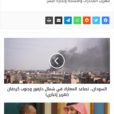
لتهريب المخدرات والأسلحة وتجارة البشر.
السودان.. تصاعد المعارك في شمال دارفور وجنوب كردفان
(تقرير إخباري)