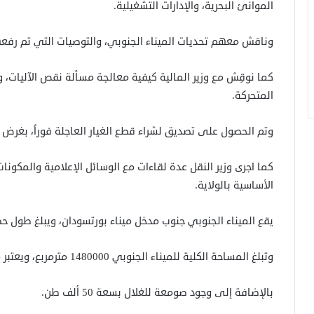
الموانئ البحرية، والإدارات التشغيلية.
وناقش معهم تحديات الميناء الجنوبي، والتوصيات التي تم رفع
كما نوقِش مع وزير المالية كيفية معالجة مسألة نقص الآليات، وت
المتحركة.
وتم الحصول على تصديق لشراء قطع الغيار العاجلة فوراً، بغرض 
كما اجرى وزير النقل عدة لقاءات مع الوسائل الإعلامية والمكون
الأساسية بالولاية.
يقع الميناء الجنوبي جنوب مدخل ميناء بورتسودان، ويبلغ طول حظيرته 1765 متراً ومتوسط عرضها 
وتبلغ المساحة الكلية للميناء الجنوبي 1480000 مترمربع، ويعتبر محطة مُخصصة لتداول الحاويات.
بالإضافة إلى وجود صومعة للغلال بسعة 50 ألف طن.