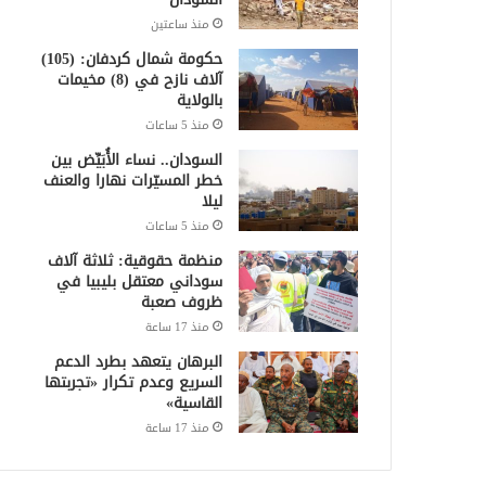
منذ ساعتين
حكومة شمال كردفان: (105)
آلاف نازح في (8) مخيمات
بالولاية
منذ 5 ساعات
السودان.. نساء الأُبَيِّض بين
خطر المسيّرات نهارا والعنف
ليلا
منذ 5 ساعات
منظمة حقوقية: ثلاثة آلاف
سوداني معتقل بليبيا في
ظروف صعبة
منذ 17 ساعة
البرهان يتعهد بطرد الدعم
السريع وعدم تكرار «تجربتها
القاسية»
منذ 17 ساعة