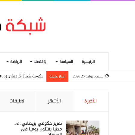
الرئيسية
السياسة
الإقتصاد
الرياضة
حكومة شمال كردفان: (105) آلاف نازح في (8) مخيمات بالولاية
السبت, يوليو 25 2026
أخبار عاجلة
الأخيرة
الأشهر
تعليقات
تقرير حكومي بريطاني: 52
مدنيا يقتلون يوميا في
السودان