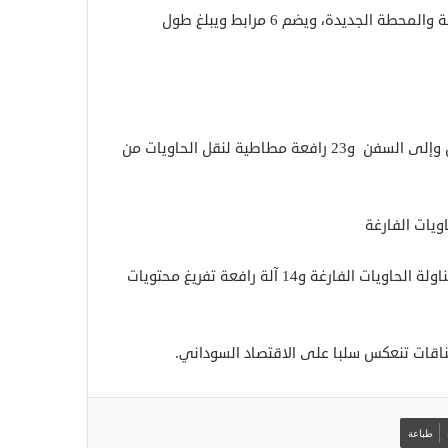
ويتضمن الميناء الجنوبي محطتين للحاويات هما المحطة القديمة والمحطة الجديدة، ويضم 6 مرابط ويبلغ طول
يحتوي الميناء الجنوبي على 8 رافعات جسريّة لنقل الحاويات من وإلى السفن و23 رافعة مطاطية لنقل الحاويات من
ويات الفارغة
اضافة الى 25 رافعة لمناولة الحاويات المشحونة و21 رافعة لمناولة الحاويات الفارغة و14 آلة رافعة تفريغ محتويات
اقات تنعكس سلبا على الاقتصاد السوداني.
طباعة