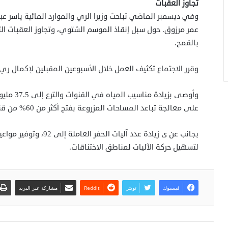
تجاوز العقبات
وفي ديسمبر الماضي تباحث وزيرا الري والموارد المائية ياسر عبا
عمر مرزوق. حول سبل إنقاذ الموسم الشتوي، وتجاوز العقبات ال
بالقمح.
وقرر الاجتماع تكثيف العمل خلال الأسبوعين المقبلين لإكمال ري
وأوصى بزي
على معالجة تباعد المساحات المزروعة بفتح أكثر من 60% من قنوات (أبوعشرينات).
بجانب عن ى زيادة عدد آلي
لتسهيل حركة الآليات لمناطق الاختناقات.
فيسبوك
تويتر
مشاركة عبر البريد