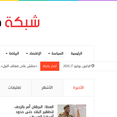
الرئيسية
السياسة
الإقتصاد
الرياضة
«عطش على ضفاف النيل».. أ
الإثنين, يوليو 27 2026
أخبار عاجلة
الأخيرة
الأشهر
تعليقات
العطا: البرهان أمر بالزحف
لتطهير البلاد حتى حدود
أفريقيا الوسطى