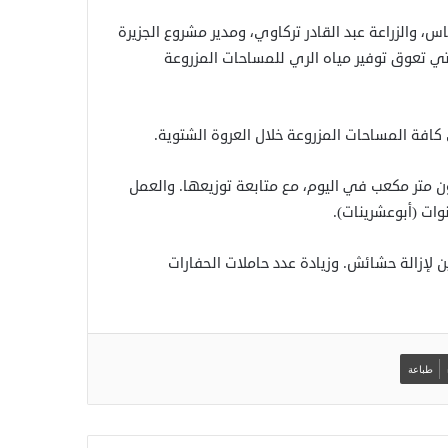
س، والزراعة عبد القادر تركاوي، ومدير مشروع الجزيرة
تي تعوق توفير مياه الري للمساحات المزروعة
 كافة المساحات المزروعة خلال العروة الشتوية.
ادة مناسيب المياه في القنوات والترع إلى 37.5 مليون متر مكعب في اليوم، مع متابعة توزيعها. والعمل
ات الحفر العاملة إلى 92، وتوفير مواعين لإزالة حشائش. وزيادة عدد حاملات الحفارات
طباعة