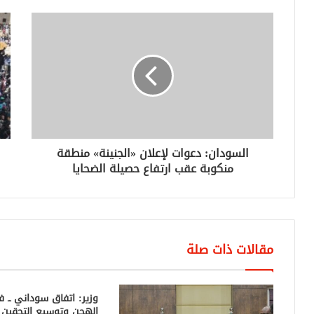
السودان: دعوات لإعلان «الجنينة» منطقة
منكوبة عقب ارتفاع حصيلة الضحايا
مقالات ذات صلة
وزير: اتفاق سوداني ــ 
الهجن وتوسيع التحقين 