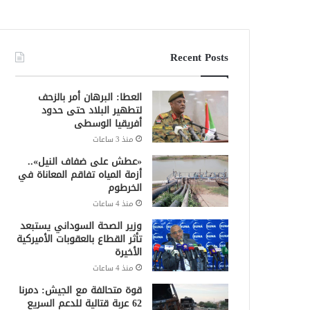
Recent Posts
العطا: البرهان أمر بالزحف
لتطهير البلاد حتى حدود
أفريقيا الوسطى
منذ 3 ساعات
«عطش على ضفاف النيل»..
أزمة المياه تفاقم المعاناة في
الخرطوم
منذ 4 ساعات
وزير الصحة السوداني يستبعد
تأثر القطاع بالعقوبات الأميركية
الأخيرة
منذ 4 ساعات
قوة متحالفة مع الجيش: دمرنا
62 عربة قتالية للدعم السريع