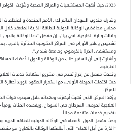
2023، حيث نُهبت المستشفيات والمراكز الصحية وشُرِّدت الكوادر الطبية.
وشارك مندوب السودان الدائم لدى الأمم المتحدة والمنظمات ا
مجلس محافظي الوكالة الدولية للطاقة الذرية المنعقد خلال الفترة من 8 إلى 12 ي
وقالت وزارة الخارجية، في بيان، إن مفضل “دعا الوكالة والدول
تشخيص وعلاج الأورام في المراكز الحكومية المتأثرة بالحرب، ب
ومستشفى الذرة بالخرطوم، وجامعة شندي”.
وأشارت إلى أن السفير طلب من الوكالة والدول الأعضاء المساه
الطرفية.
وتحدث مفضل عن إحراز تقدم في مشروع استعادة خدمات العلاج 
حيث اكتملت المرحلة الأولى، مع استمرار الجهود لتوريد أجهزة 
للمركز.
ويُعد المركز، الذي نُهبت أجهزته ومعداته خلال سيطرة قوات الد
العلاجية لمرضى السرطان في السودان، ويقصده المئات يومياً من
بتقديم خدمات متقدمة مجاناً.
وحث مفضل الدول الأعضاء في الوكالة الدولية للطاقة الذرية و
“الذرة من أجل الغذاء” التي أطلقتها الوكالة بالتعاون مع منظمة 