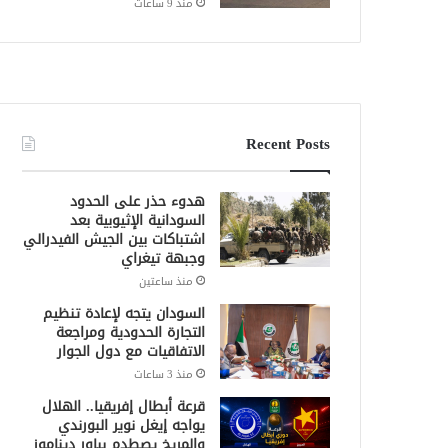
منذ 9 ساعات
Recent Posts
هدوء حذر على الحدود
السودانية الإثيوبية بعد
اشتباكات بين الجيش الفيدرالي
وجبهة تيغراي
منذ ساعتين
السودان يتجه لإعادة تنظيم
التجارة الحدودية ومراجعة
الاتفاقيات مع دول الجوار
منذ 3 ساعات
قرعة أبطال إفريقيا.. الهلال
يواجه إيغل نوير البورندي
والمريخ يصطدم بباور ديناموز