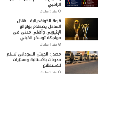
الزامبي
منذ 3 ساعات
قرعة الكونفدرالية.. هلال
الساحل يصطدم بولوالو
الإثيوبي وأهلي مدني في
مواجهة توسكر الكيني
منذ 4 ساعات
مصدر: الجيش السوداني تسلم
مدرعات باكستانية ومسيّرات
للاستطلاع
منذ 9 ساعات