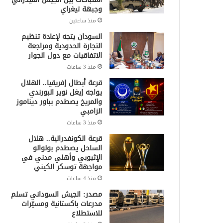
وجبهة تيغراي
منذ ساعتين
السودان يتجه لإعادة تنظيم
التجارة الحدودية ومراجعة
الاتفاقيات مع دول الجوار
منذ 3 ساعات
قرعة أبطال إفريقيا.. الهلال
يواجه إيغل نوير البورندي
والمريخ يصطدم بباور ديناموز
الزامبي
منذ 3 ساعات
قرعة الكونفدرالية.. هلال
الساحل يصطدم بولوالو
الإثيوبي وأهلي مدني في
مواجهة توسكر الكيني
منذ 4 ساعات
مصدر: الجيش السوداني تسلم
مدرعات باكستانية ومسيّرات
للاستطلاع