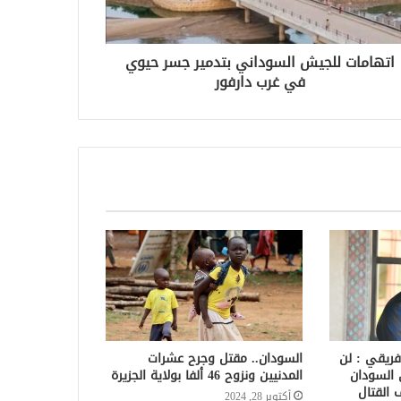
اتهامات للجيش السوداني بتدمير جسر حيوي
في غرب دارفور
فريقي : لن
السودان.. مقتل وجرح عشرات
 السودان
المدنيين ونزوح 46 ألفا بولاية الجزيرة
 القتال
أكتوبر 28, 2024