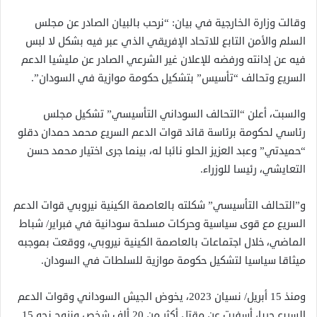
وقالت وزارة الخارجية في بيان: “نرحب بالبيان الصادر عن مجلس
السلم والأمن التابع للاتحاد الإفريقي الذي عبر فيه بشكل لا لبس
فيه عن إدانته ورفضه للإعلان غير الشرعي الصادر عن مليشيا الدعم
السريع وتحالف “تأسيس” بتشكيل حكومة موازية في السودان”.
والسبت، أعلن “التحالف السوداني التأسيسي” تشكيل مجلس
رئاسي لحكومة برئاسة قائد قوات الدعم السريع محمد حمدان دقلو
“حميدتي” وعبد العزيز الحلو نائبا له، بينما جرى اختيار محمد حسن
التعايشي، رئيسا للوزراء.
و”التحالف التأسيسي” شكلته بالعاصمة الكينية نيروبي قوات الدعم
السريع مع قوى سياسية وحركات مسلحة سودانية في فبراير/ شباط
الماضي، خلال اجتماعات بالعاصمة الكينية نيروبي، ووقعت بموجبه
ميثاقا سياسيا لتشكيل حكومة موازية للسلطات في السودان.
ومنذ 15 أبريل/ نسيان 2023، يخوض الجيش السوداني وقوات الدعم
السريع حربا، أسفرت عن مقتل أكثر من 20 ألف شخص ونزوح نحو 15