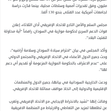
مليون، وفق تقديرات أممية وسلطات محلية، بينما قدّرت دراسة
لجامعات أمريكية عدد القتلى بنحو 130 ألفا.
مجلس السلم والأمن التابع للاتحاد الإفريقي أدان الثلاثاء، إعلان
قوات الدعم السريع لحكومة موازية في السودان، رافضاً “أية محاولة
لتفتيت البلاد”.
وأكد المجلس في بيان “احترام سيادة السودان وسلامة أراضيه”،
وحث جميع الدول الأعضاء في الاتحاد الإفريقي والمجتمع الدولي
على “عدم الاعتراف بالحكومة الموازية المزعومة أو تقديم أي دعم
لها”.
ودعت الخارجية السودانية في بيانها، جميع الدول والمنظمات
الإقليمية والدولية إلى اتخاذ مواقف مماثلة للاتحاد الإفريقي.
وقالت إنها “تشيد بالانخراط الإيجابي مع الاتحاد الإفريقي وتعرب
عن تطلعها لمزيد من التعاطي والارتباط مع المنظمة الافريقية