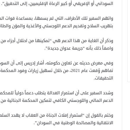
السوداني أو الإفريقي أو كبير الرعاة الإقليميين، إلى التحقيق”.
واتهم السفير تلك الأطراف، التي لم يسمها، بمساعدة قوات ا
بتهريب السلاح وتقديم الدعم اللوجستي والأغذية والمؤن والطائر
وذكر أن الغاية من هذا الدعم هي “تمكينها من احتلال أجزاء من 
واصفاً ذلك بأنه “جريمة عدوان جديدة”.
وفي معرض حديثه عن تعاون حكومته، أشار إدريس إلى أن السودا
تفاهم وُقعت عام 2021، من خلال تسهيل زيارات و
التحقيقات.
وشدد السفير على أن استمرار العدالة يتطلب دعماً دولياً للمحك
الدعم المالي واللوجستي الكافي لتمكين المحكمة الجنائية من ال
وختم بالقول إن “استمرار إفلات الجناة من العقاب لا يهدد الس
الانتقالية والمصالحة الوطنية في السودان”.