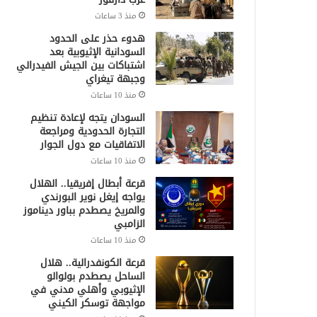
منذ 3 ساعات
هدوء حذر على الحدود
السودانية الإثيوبية بعد
اشتباكات بين الجيش الفيدرالي
وجبهة تيغراي
منذ 10 ساعات
السودان يتجه لإعادة تنظيم
التجارة الحدودية ومراجعة
الاتفاقيات مع دول الجوار
منذ 10 ساعات
قرعة أبطال إفريقيا.. الهلال
يواجه إيغل نوير البورندي
والمريخ يصطدم بباور ديناموز
الزامبي
منذ 10 ساعات
قرعة الكونفدرالية.. هلال
الساحل يصطدم بولوالو
الإثيوبي وأهلي مدني في
مواجهة توسكر الكيني