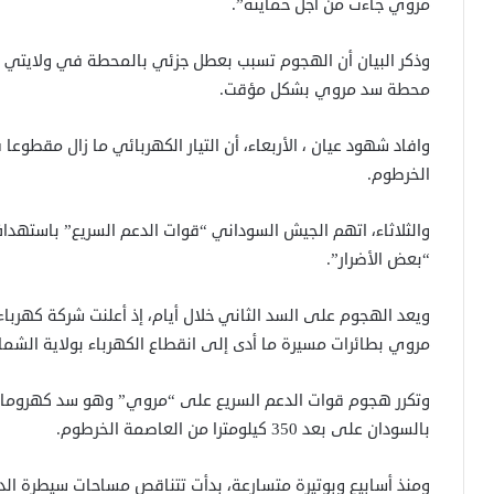
مروي جاءت من أجل حمايته”.
وذكر البيان أن الهجوم تسبب بعطل جزئي بالمحطة في ولايتي نه
محطة سد مروي بشكل مؤقت.
وافاد شهود عيان ، الأربعاء، أن التيار الكهربائي ما زال مقطوعا
الخرطوم.
والثلاثاء، اتهم الجيش السوداني “قوات الدعم السريع” باستهداف
“بعض الأضرار”.
ويعد الهجوم على السد الثاني خلال أيام، إذ أعلنت شركة كهرب
مروي بطائرات مسيرة ما أدى إلى انقطاع الكهرباء بولاية الشمال
وتكرر هجوم قوات الدعم السريع على “مروي” وهو سد كهرومائي
بالسودان على بعد 350 كيلومترا من العاصمة الخرطوم.
ومنذ أسابيع وبوتيرة متسارعة، بدأت تتناقص مساحات سيطرة الد