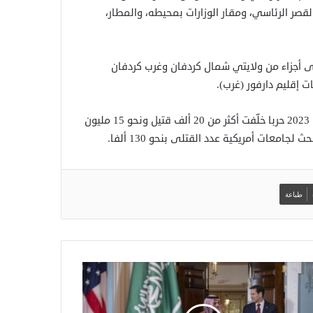
صر الرئاسي، ومقار الوزارات بمحيطه، والمطار،
يطر سوى على أجزاء من ولايتي شمال كردفان وغرب كردفان
ويخوض الجيش السوداني وقوات الدعم السريع منذ أبريل/ نيسان 2023 حربا خلّفت أكثر من 20 ألف قتيل ونحو 15 مليون
امعات أمريكية عدد القتلى بنحو 130 ألفا.
طباعة