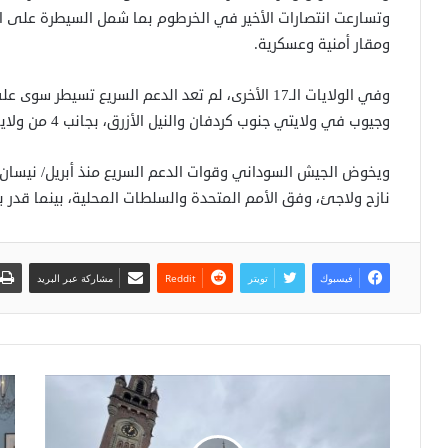
وتسارعت انتصارات الأخير في الخرطوم بما شمل السيطرة على الق
ومقار أمنية وعسكرية.
وفي الولايات الـ17 الأخرى، لم تعد الدعم السريع تس
وجيوب في ولايتي جنوب كردفان والنيل الأزرق، بجانب 4 من ولايات إقليم دارفور (غرب).
نازح ولاجئ، وفق الأمم المتحدة والسلطات المحلية، بينما قدر بحث لج
فيسبوك
تويتر
مشاركة عبر البريد